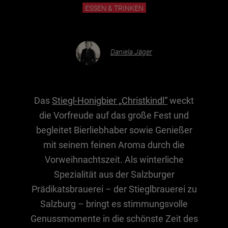
ESSEN & TRINKEN
Essen & Trinken
Outdoor & Sport
Daniela Jäger
Gesundheit
Nachhaltigkeit
Sehenswürdig
Das
Stiegl-Honigbier „Christkindl“
weckt
die Vorfreude auf das große Fest und
Kunst & Kultur
begleitet Bierliebhaber sowie Genießer
Brauchtum
mit seinem feinen Aroma durch die
Lifestyle
Vorweihnachtszeit. Als winterliche
Hotel & Reise
Spezialität aus der Salzburger
Archiv
Prädikatsbrauerei – der Stieglbrauerei zu
Salzburg – bringt es stimmungsvolle
Genussmomente in die schönste Zeit des
BEITRÄGE NACH MONAT