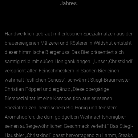
Jahres.
Jänner
Februar
Handwerklich gebraut mit erlesenen Spezialmalzen aus der
März
brauereieigenen Mälzerei und Rösterei in Wildshut entsteht
April
dieser himmlische Biergenuss: Das Bier präsentiert sich
Mai
samtig mild mit süßen Honiganklängen. „Unser ‚Christkindl‘
Juni
verspricht allen Feinschmeckern in Sachen Bier einen
Juli
wahrhaft festlichen Genuss“, schwärmt
Stiegl
-Braumeister
Christian Pöpperl und ergänzt: „Diese obergärige
August
Bierspezialität ist eine Komposition aus erlesenen
September
Spezialmalzen, heimischem Bio-Honig und feinstem
Oktober
Aromahopfen, die dem goldgelben Weihnachtshonigbier
November
seinen außergewöhnlichen Geschmack verleiht.“ Das Stiegl-
Dezember
Hausbier „Christkindl“ passt hervorragend zu Lamm, Steaks