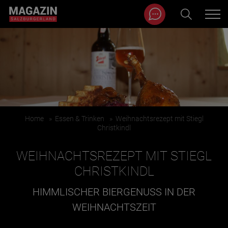
Magazin durchsuchen...
Zum Inhalt springen
BEITRÄGE IN MEINER NÄHE
Home
»
Essen & Trinken
»
Weihnachtsrezept mit Stiegl
Christkindl
WEIHNACHTSREZEPT MIT STIEGL
CHRISTKINDL
HIMMLISCHER BIERGENUSS IN DER
BEITRÄGE IN MEINER NÄHE ANZEIGEN
WEIHNACHTSZEIT
KATEGORIEN