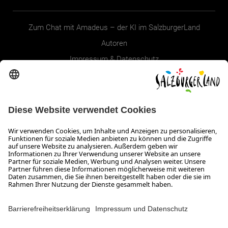
Zum Chat mit Amadeus – der KI im SalzburgerLand
Autoren
Impressum & Datenschutz
Erklärung zur Barrierefreiheit Magazin
SALZBURGERLAND
Infos zum Urlaub im SalzburgerLand
Veranstaltungen im SalzburgerLand
Aktuelle Urlaubsangebote
Newsroom
Presse
Broschüren Shop