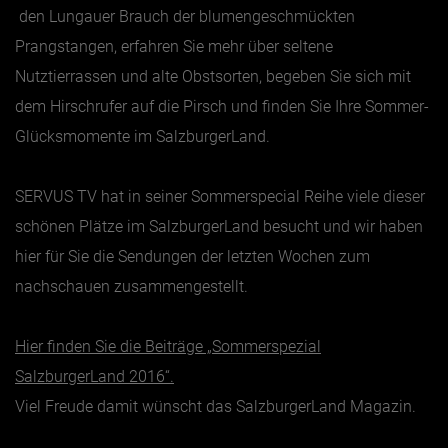
den Lungauer Brauch der blumengeschmückten
Prangstangen, erfahren Sie mehr über seltene
Jänner
Nutztierrassen und alte Obstsorten, begeben Sie sich mit
Februar
dem Hirschrufer auf die Pirsch und finden Sie Ihre Sommer-
März
Glücksmomente im SalzburgerLand.
April
Mai
SERVUS TV hat in seiner Sommerspecial Reihe viele dieser
Juni
schönen Plätze im SalzburgerLand besucht und wir haben
Juli
hier für Sie die Sendungen der letzten Wochen zum
nachschauen zusammengestellt.
August
September
Hier finden Sie die Beiträge „Sommerspezial
Oktober
SalzburgerLand 2016“.
November
Viel Freude damit wünscht das SalzburgerLand Magazin.
Dezember