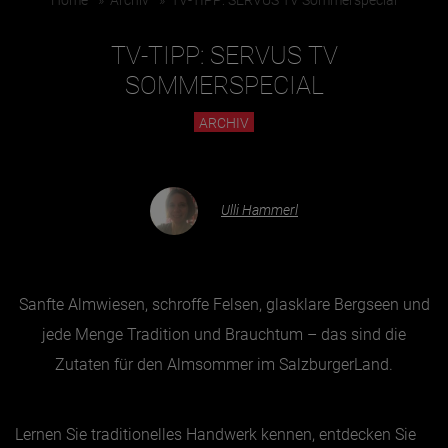
Home
»
Archiv
»
TV-TIPP: SERVUS TV Sommerspecial
TV-TIPP: SERVUS TV
Essen & Trinken
SOMMERSPECIAL
Outdoor & Sport
ARCHIV
Gesundheit
Nachhaltigkeit
Sehenswürdig
Ulli Hammerl
Kunst & Kultur
Brauchtum
Lifestyle
Sanfte Almwiesen, schroffe Felsen, glasklare Bergseen und
Hotel & Reise
jede Menge Tradition und Brauchtum – das sind die
Archiv
Zutaten für den Almsommer im SalzburgerLand.
BEITRÄGE NACH MONAT
Lernen Sie traditionelles Handwerk kennen, entdecken Sie