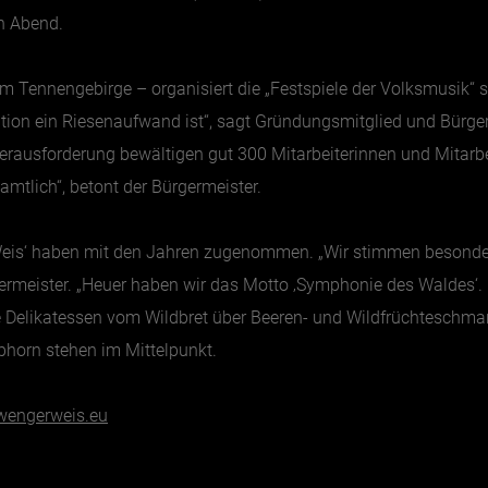
n Abend.
Tennengebirge – organisiert die „Festspiele der Volksmusik“ se
ation ein Riesenaufwand ist“, sagt Gründungsmitglied und Bürger
 Herausforderung bewältigen gut 300 Mitarbeiterinnen und Mitar
amtlich“, betont der Bürgermeister.
is‘ haben mit den Jahren zugenommen. „Wir stimmen besondere
rgermeister. „Heuer haben wir das Motto ‚Symphonie des Waldes‘.
e Delikatessen vom Wildbret über Beeren- und Wildfrüchteschman
phorn stehen im Mittelpunkt.
wengerweis.eu