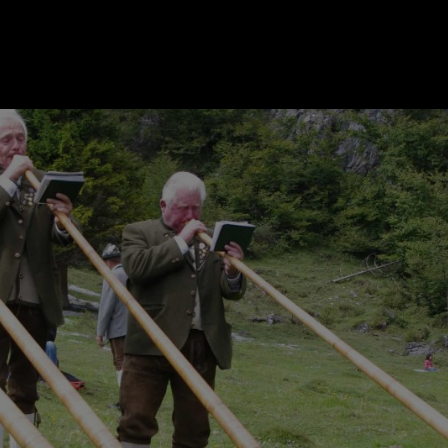
ER
KATEGORIEN
BE
MO
Essen & Trinken
Kunst & Kultur
Outdoor & Sport
Brauchtum
Jänne
Gesundheit
Lifestyle
Febru
Nachhaltigkeit
Hotel & Reise
März
Sehenswürdig
Archiv
April
IGEN
Mai