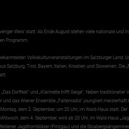
enger Weis‘ statt. Ab Ende August stehen viele nationale und i
hen Programm.
 bekanntesten Volkskulturveranstaltungen im Salzburger Land. 
 Salzburg, Tirol, Bayern, Italien, Kroatien und Slowenien. Die „F
att.
s Dorffest“ und „Klarinette trifft Geige“. Neben traditioneller
er und das Wiener Ensemble „Faltenradio“ joungliert meisterhaft 
m Montag, dem 2. September, um 20 Uhr, im Wald-Haus statt. De
ittwoch, dem 4. September, wird ab 20 Uhr, im Wald-Haus „Jagar
lfeldener Jagdhornbläser (Pinzgau) und die Stoabergsängerinne