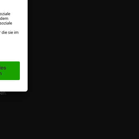
enden
ie
l mit
Abo
wir
en"
gen.