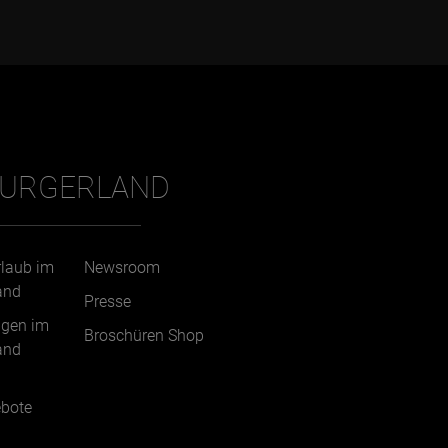
BURGERLAND
rlaub im
Newsroom
and
Presse
ngen im
Broschüren Shop
and
bote