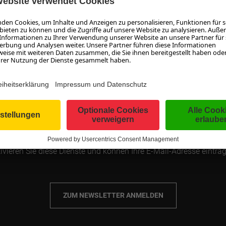
MAGAZIN ABONNIEREN
möchten nichts mehr verpassen und automatisch auf dem Lauf
leiben? Tragen Sie hier Ihre E-Mail-Adresse ein und abonnieren S
enlos unser Magazin. Sie erhalten einmal pro Woche eine E-Mai
ner Zusammenfassung der neuesten Beiträge. Sie können das 
türlich jederzeit wieder kündigen! Zum Schutz vor Spam nutzen 
Dienste von Google. Informationen dazu finden Sie in unserer
tenschutzerklärung. Mit dem Klick auf "Zum Newsletter anmeld
ivieren Sie diese Dienste und können Ihre E-Mail-Adresse eintra
ZUM NEWSLETTER ANMELDEN