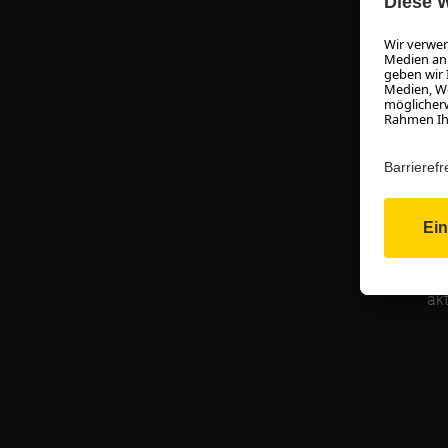
Sie 
b
kost
ei
na
Da
akt