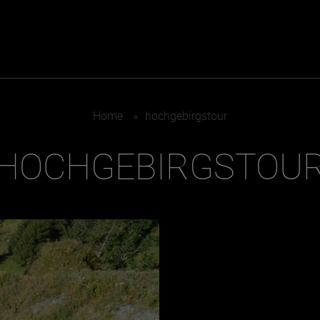
ER
KATEGORIEN
BE
Home
»
hochgebirgstour
MO
HOCHGEBIRGSTOU
Essen & Trinken
Kunst & Kultur
Outdoor & Sport
Brauchtum
Jänne
Gesundheit
Lifestyle
Febru
Nachhaltigkeit
Hotel & Reise
März
Sehenswürdig
Archiv
April
Mai
IGEN
Juni