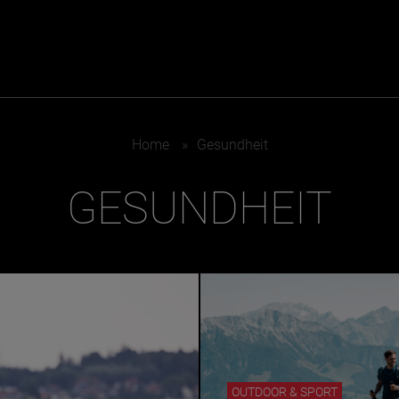
ER
KATEGORIEN
BE
Home
»
Gesundheit
MO
GESUNDHEIT
Essen & Trinken
Kunst & Kultur
Outdoor & Sport
Brauchtum
Jänne
Gesundheit
Lifestyle
Febru
Nachhaltigkeit
Hotel & Reise
März
Sehenswürdig
Archiv
April
Mai
IGEN
Juni
OUTDOOR & SPORT