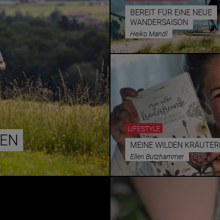
BEREIT FÜR EINE NEUE
WANDERSAISON
Heiko Mandl
LIFESTYLE
BEN
MEINE WILDEN KRÄUTE
Ellen Butzhammer