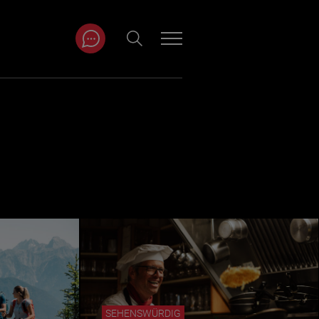
ITRÄGE NACH
NAT
r
Juli
ar
August
September
Oktober
November
Dezember
SEHENSWÜRDIG