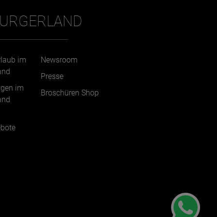
BURGERLAND
rlaub im
Newsroom
and
Presse
ngen im
Broschüren Shop
and
bote