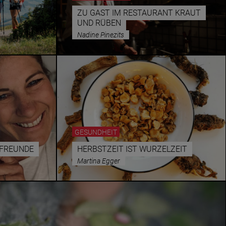
ZU GAST IM RESTAURANT KRAUT
UND RÜBEN
Nadine Pinezits
GESUNDHEIT
RFREUNDE
HERBSTZEIT IST WURZELZEIT
Martina Egger