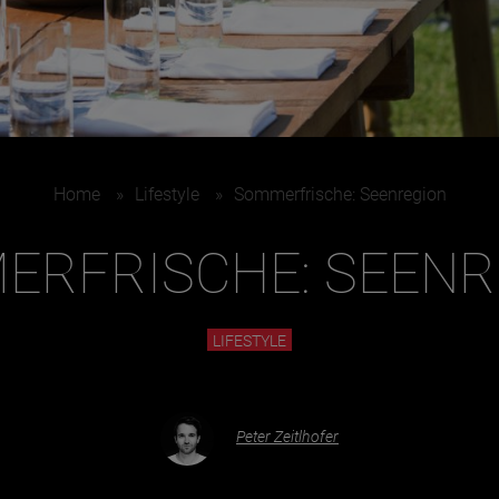
Juni
Home
»
Lifestyle
»
Sommerfrische: Seenregion
ERFRISCHE: SEENR
LIFESTYLE
Peter Zeitlhofer