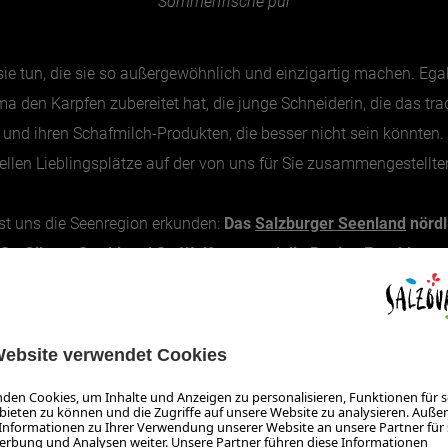
Sommerfrische pur
e tun, die sie so außergewöhnlich und einzigartig machen. Ega
den Karpfen zubereitet hat, die junge Schneiderin, die das tradi
sl und ihren Schafmilch-Produkten, die besser nicht sein könnten
eziellen Lieblingsplätze auf der von uns für Sie zusammengestell
sst uns die Seenregion erkunden:
Das
Salzburger Seenland
nördl
St. Gilgen, Strobl und St. Wolfgang und die Region
Fuschlsee
,
otel Margaretha in St. Wolfgang am Wolfgangsee ein. Klar, es is
am See könnte schöner nicht sein. Hier bleiben wir für die näch
ießlich viel zu entdecken…