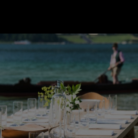
ER
KATEGORIEN
BE
MO
Essen & Trinken
Kunst & Kultur
Outdoor & Sport
Brauchtum
Jänne
Gesundheit
Lifestyle
Febru
Nachhaltigkeit
Hotel & Reise
März
Sehenswürdig
Archiv
April
IGEN
Mai