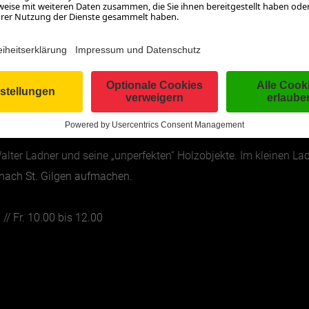
lter Ladner und seine „unperfekten“ Holzobjekte. Im kleinen Lad
nach St. Gilgen aufmachen.
// Fr. 10.00 bis 12.00