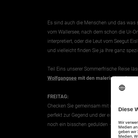
Es sind auch die Menschen und das was si
vom Wallersee, nach dem schon die Ur-Oma 
interpretiert, oder die Leut vom Seegut Ei
und vielleicht finden Sie ja Ihre ganz sp
Teil Eins unserer Sommerfrische Reise lä
Wolfgangsee
mit den malerischen Orten 
FREITAG:
Checken Sie gemeinsam mit uns im Strandh
perfekt zur Gegend und der eigene Strand 
noch ein bisschen gedulden – es gibt schl