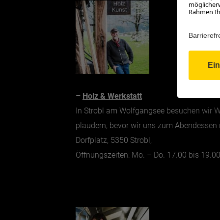
–
Holz & Werkstatt
In Strobl am Wolfgangsee besuchen wir Wa
plaudern, bevor wir uns zum Abendessen 
Dorfplatz, 5350 Strobl,
Öffnungszeiten: Mo. – Do. 17.00 bis 19.00 