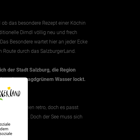
l ob das besondere Rezept einer Köchin
tionelle Dirndl völlig neu und frech
. Das Besondere wartet hier an jeder Ecke
ten Route durch das SalzburgerLand.
ich der Stadt Salzburg, die Region
 der mit smaragdgrünem Wasser lockt.
t ein bisschen retro, doch es passt
sten drei Tage. Doch der See muss sich