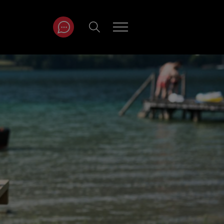
ITRÄGE NACH
NAT
r
Juli
ar
August
September
Oktober
November