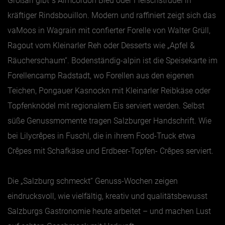
Großarl gibt´s Almcordon Bleu oder Fleischstrudel in
kräftiger Rindsbouillon. Modern und raffiniert zeigt sich das
vaMoos in Wagrain mit confierter Forelle von Walter Grüll,
Ragout vom Kleinarler Reh oder Desserts wie „Apfel &
Räucherschaum“. Bodenständig-alpin ist die Speisekarte im
Forellencamp Radstadt, wo Forellen aus den eigenen
Teichen, Pongauer Kasnockn mit Kleinarler Reibkäse oder
Topfenknödel mit regionalem Eis serviert werden. Selbst
süße Genussmomente tragen Salzburger Handschrift. Wie
bei Lilycrêpes in Fuschl, die in ihrem Food-Truck etwa
Crêpes mit Schafkäse und Erdbeer-Topfen- Crêpes serviert.
Die „Salzburg schmeckt“ Genuss-Wochen zeigen
eindrucksvoll, wie vielfältig, kreativ und qualitätsbewusst
Salzburgs Gastronomie heute arbeitet – und machen Lust