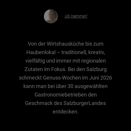
Ulli Hammerl
Essen & Trinken
Outdoor & Sport
Gesundheit
Von der Wirtshausküche bis zum
Nachhaltigkeit
Haubenlokal – traditionell, kreativ,
Sehenswürdig
vielfältig und immer mit regionalen
Kunst & Kultur
Zutaten im Fokus. Bei den Salzburg
Brauchtum
schmeckt Genuss-Wochen im Juni 2026
kann man bei über 30 ausgewählten
Lifestyle
Gastronomiebetrieben den
Hotel & Reise
Geschmack des SalzburgerLandes
Archiv
entdecken.
BEITRÄGE NACH MONAT