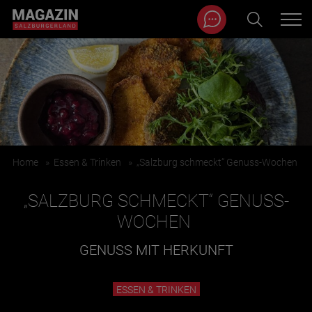
Magazin durchsuchen...
Zum Inhalt springen
BEITRÄGE IN MEINER NÄHE
Home
»
Essen & Trinken
»
„Salzburg schmeckt“ Genuss-Wochen
„SALZBURG SCHMECKT“ GENUSS-
WOCHEN
GENUSS MIT HERKUNFT
BEITRÄGE IN MEINER NÄHE ANZEIGEN
ESSEN & TRINKEN
KATEGORIEN