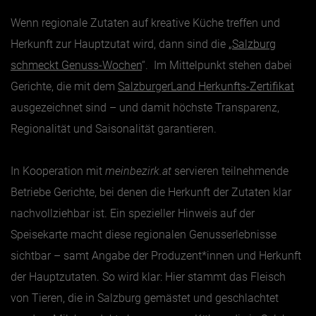
Wenn regionale Zutaten auf kreative Küche treffen und
Jänner
Herkunft zur Hauptzutat wird, dann sind die „
Salzburg
Februar
schmeckt Genuss-Wochen
“. Im Mittelpunkt stehen dabei
März
Gerichte, die mit dem
SalzburgerLand Herkunfts-Zertifikat
ausgezeichnet sind – und damit höchste Transparenz,
April
Regionalität und Saisonalität garantieren.
Mai
Juni
In Kooperation mit
meinbezirk.at
servieren teilnehmende
Juli
Betriebe Gerichte, bei denen die Herkunft der Zutaten klar
August
nachvollziehbar ist. Ein spezieller Hinweis auf der
September
Speisekarte macht diese regionalen Genusserlebnisse
Oktober
sichtbar – samt Angabe der Produzent*innen und Herkunft
November
der Hauptzutaten. So wird klar: Hier stammt das Fleisch
von Tieren, die in Salzburg gemästet und geschlachtet
Dezember