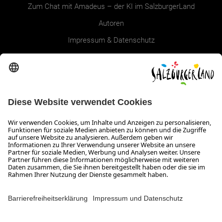
Zum Chat mit Amadeus – der KI im SalzburgerLand
Autoren
Impressum & Datenschutz
Erklärung zur Barrierefreiheit Magazin
SALZBURGERLAND
Infos zum Urlaub im SalzburgerLand
Veranstaltungen im SalzburgerLand
Aktuelle Urlaubsangebote
Newsroom
Presse
Broschüren Shop