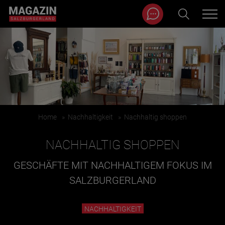
Magazin durchsuchen...
Zum Inhalt springen
BEITRÄGE IN MEINER NÄHE
Home
»
Nachhaltigkeit
»
Nachhaltig shoppen
NACHHALTIG SHOPPEN
GESCHÄFTE MIT NACHHALTIGEM FOKUS IM
SALZBURGERLAND
BEITRÄGE IN MEINER NÄHE ANZEIGEN
NACHHALTIGKEIT
KATEGORIEN