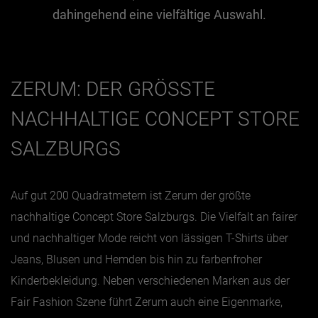
dahingehend eine vielfältige Auswahl.
Jänner
Februar
ZERUM: DER GRÖSSTE N
März
April
ACHHALTIGE CONCEPT STORE S
Mai
ALZBURGS
Juni
Juli
Auf gut 200 Quadratmetern ist Zerum der größte
August
nachhaltige Concept Store Salzburgs. Die Vielfalt an fairer
September
und nachhaltiger Mode reicht von lässigen T-Shirts über
Oktober
Jeans, Blusen und Hemden bis hin zu farbenfroher
November
Kinderbekleidung. Neben verschiedenen Marken aus der
Fair Fashion Szene führt Zerum auch eine Eigenmarke,
Dezember