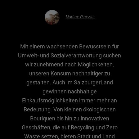
Nadine Pinezits
Essen & Trinken
Outdoor & Sport
Gesundheit
Mit einem wachsenden Bewusstsein für
Nachhaltigkeit
Umwelt- und Sozialverantwortung suchen
Sehenswürdig
wir zunehmend nach Möglichkeiten,
Kunst & Kultur
unseren Konsum nachhaltiger zu
Brauchtum
gestalten. Auch im SalzburgerLand
gewinnen nachhaltige
Lifestyle
Einkaufsmöglichkeiten immer mehr an
Hotel & Reise
Bedeutung. Von kleinen ökologischen
Archiv
Boutiquen bis hin zu innovativen
Geschäften, die auf Recycling und Zero
BEITRÄGE NACH MONAT
Waste setzen, bieten Stadt und Land