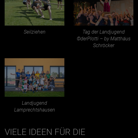
Jänner
Februar
Seilziehen
Tag der Landjugend
März
©derPlotti – by Matthäus
Schröcker
April
Mai
Juni
Juli
August
September
Landjugend
Lamprechtshausen
Oktober
November
VIELE IDEEN FÜR DIE
Dezember