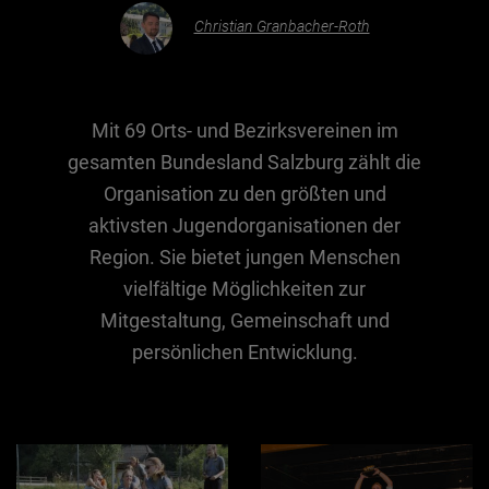
Christian Granbacher-Roth
Essen & Trinken
Outdoor & Sport
Mit 69 Orts- und Bezirksvereinen im
Gesundheit
gesamten Bundesland Salzburg zählt die
Nachhaltigkeit
Organisation zu den größten und
Sehenswürdig
aktivsten Jugendorganisationen der
Kunst & Kultur
Region. Sie bietet jungen Menschen
Brauchtum
vielfältige Möglichkeiten zur
Mitgestaltung, Gemeinschaft und
Lifestyle
persönlichen Entwicklung.
Hotel & Reise
Archiv
BEITRÄGE NACH MONAT