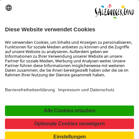
Erklärung zur Barrierefreiheit Magazin
SALZBURGERLAND
Infos zum Urlaub im SalzburgerLand
Veranstaltungen im SalzburgerLand
Aktuelle Urlaubsangebote
Newsroom
Presse
Broschüren Shop