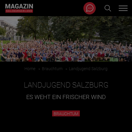
Magazin durchsuchen...
Zum Inhalt springen
BEITRÄGE IN MEINER NÄHE
Home
»
Brauchtum
»
Landjugend Salzburg
LANDJUGEND SALZBURG
ES WEHT EIN FRISCHER WIND
BEITRÄGE IN MEINER NÄHE ANZEIGEN
BRAUCHTUM
KATEGORIEN