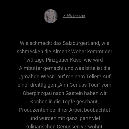
Edith Danzer
Essen & Trinken
Outdoor & Sport
Gesundheit
Wie schmeckt das SalzburgerLand, wie
Nachhaltigkeit
schmecken die Almen? Woher kommt der
Sehenswürdig
würzige Pinzgauer Käse, wie wird
Kunst & Kultur
Almbutter gemacht und was bitte ist die
Brauchtum
„gmahde Wiesn“ auf meinem Teller? Auf
einer dreitägigen „Alm Genuss-Tour“ vom
Lifestyle
Oberpinzgau nach Gastein haben wir
Hotel & Reise
Köchen in die Töpfe geschaut,
Archiv
Produzenten bei ihrer Arbeit beobachtet
und wurden mit ganz, ganz viel
BEITRÄGE NACH MONAT
kulinarischen Genüssen verwöhnt.