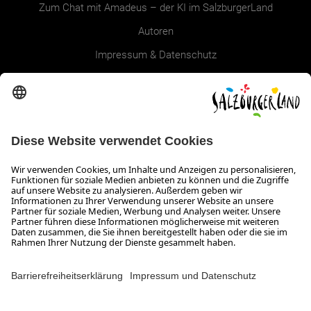
Zum Chat mit Amadeus – der KI im SalzburgerLand
Autoren
Impressum & Datenschutz
Erklärung zur Barrierefreiheit Magazin
SALZBURGERLAND
Infos zum Urlaub im SalzburgerLand
Veranstaltungen im SalzburgerLand
Aktuelle Urlaubsangebote
Newsroom
Presse
Broschüren Shop