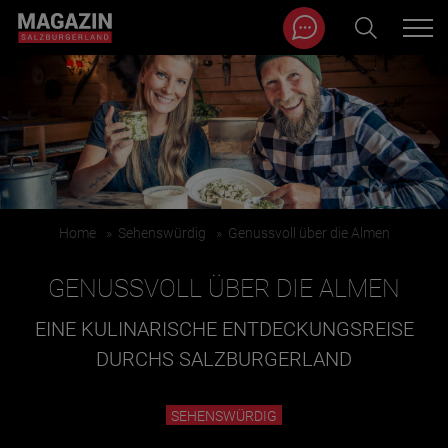
Magazin durchsuchen...
Zum Inhalt springen
BEITRÄGE IN MEINER NÄHE
Home
»
Sehenswürdig
»
Genussvoll über die Almen
GENUSSVOLL ÜBER DIE ALMEN
EINE KULINARISCHE ENTDECKUNGSREISE
DURCHS SALZBURGERLAND
BEITRÄGE IN MEINER NÄHE ANZEIGEN
SEHENSWÜRDIG
KATEGORIEN