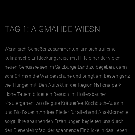
Jänner
Februar
TAG 1: A GMAHDE WIESN
März
April
Wenn sich Genießer zusammentun, um sich auf eine
Mai
kulinarische Entdeckungsreise mit Hilfe einer der vielen
Juni
neuen Genussreisen im SalzburgerLand zu begeben, dann
schnürt man die Wanderschuhe und bringt am besten ganz
Juli
viel Hunger mit. Den Auftakt in der
Region Nationalpark
August
Hohe Tauern
bildet ein Besuch im
Hollersbacher
September
Kräutergarten
, wo die gute Kräuterfee, Kochbuch-Autorin
Oktober
und Bio Bäuerin Andrea Rieder für allerhand Aha-Momente
November
sorgt. Ihre spannenden Erzählungen begleiten uns durch
Dezember
den Bienenlehrpfad, der spannende Einblicke in das Leben