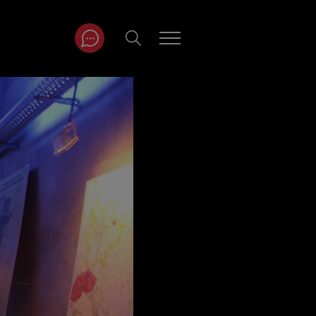
ITRÄGE NACH
NAT
r
Juli
ar
August
September
Oktober
November