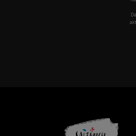
Da
akt