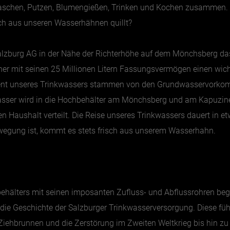
waschen, Putzen, Blumengießen, Trinken und Kochen zusammen
lich aus unseren Wasserhähnen quillt?
alzburg AG in der Nähe der Richterhöhe auf dem Mönchsberg da
cher mit seinen 25 Millionen Litern Fassungsvermögen einen wich
ozent unseres Trinkwassers stammen von den Grundwasservorko
er wird in die Hochbehälter am Mönchsberg und am Kapuzinerb
en Haushalt verteilt. Die Reise unseres Trinkwassers dauert in 
wegung ist, kommt es stets frisch aus unserem Wasserhahn.
hälters mit seinen imposanten Zufluss- und Abflussrohren beg
ie Geschichte der Salzburger Trinkwasserversorgung. Diese führ
 Ziehbrunnen und die Zerstörung im Zweiten Weltkrieg bis hin 