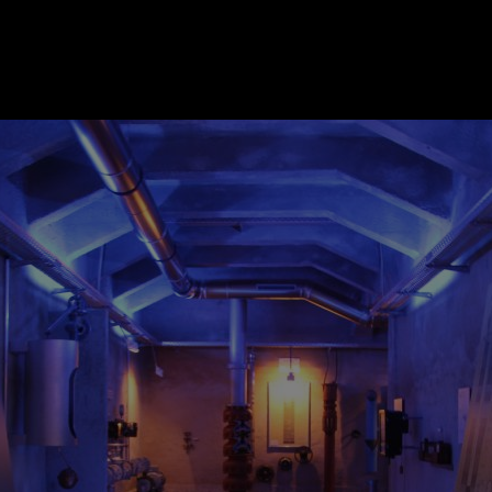
ER
KATEGORIEN
BE
MO
Essen & Trinken
Kunst & Kultur
Outdoor & Sport
Brauchtum
Jänne
Gesundheit
Lifestyle
Febru
Nachhaltigkeit
Hotel & Reise
März
Sehenswürdig
Archiv
April
IGEN
Mai