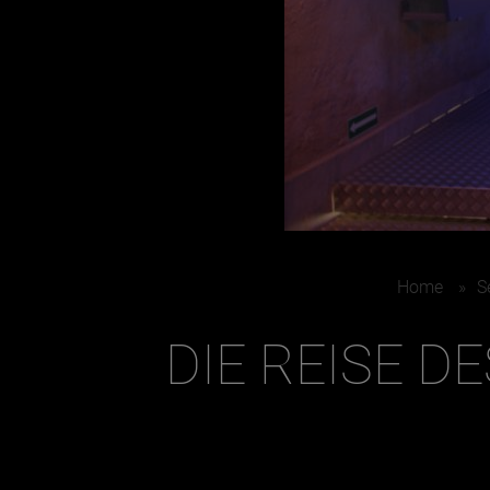
Home
»
S
DIE REISE 