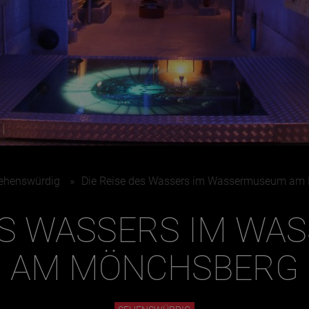
Juni
ehenswürdig
»
Die Reise des Wassers im Wassermuseum am
DES WASSERS IM W
AM MÖNCHSBERG