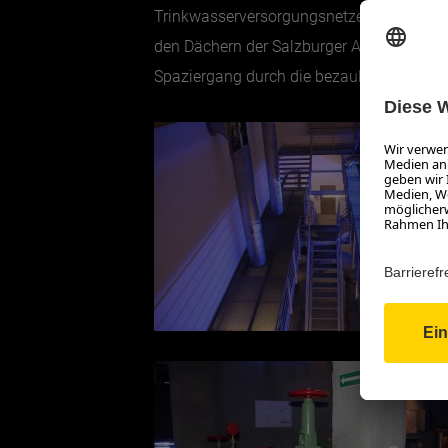
Trinkwasserversorgungsnetzen der heutige
den Dächern der Salzburger Altstadt tief
Spaziergang durch die bezaubernde Natur