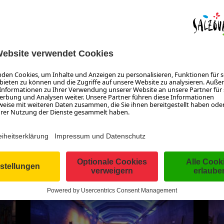
n Zeit. Die einzigartigen Ausstellungsstücke von damals und h
 in die Welt des Wassers eintauchen. Ein Besuch des Wassermus
landschaft des Salzburger Mönchsbergs verbinden.