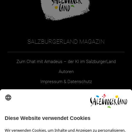
SALZBURGERLAND MAGAZIN
Zum Chat mit Amadeus – der KI im SalzburgerLand
Autoren
Impressum & Datenschutz
Erklärung zur Barrierefreiheit Magazin
SALZBURGERLAND