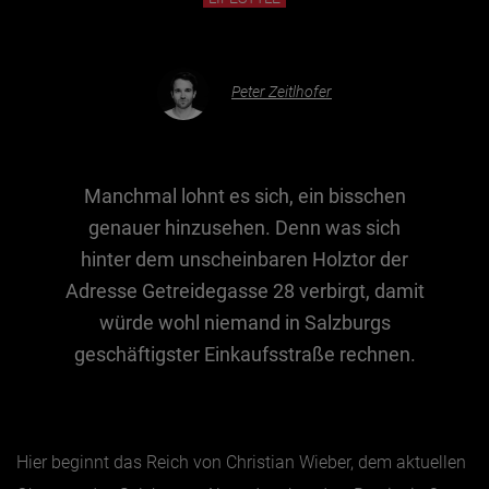
Essen & Trinken
Peter Zeitlhofer
Outdoor & Sport
Gesundheit
Nachhaltigkeit
Manchmal lohnt es sich, ein bisschen
Sehenswürdig
genauer hinzusehen. Denn was sich
Kunst & Kultur
hinter dem unscheinbaren Holztor der
Brauchtum
Adresse Getreidegasse 28 verbirgt, damit
würde wohl niemand in Salzburgs
Lifestyle
geschäftigster Einkaufsstraße rechnen.
Hotel & Reise
Archiv
Hier beginnt das Reich von Christian Wieber, dem aktuellen
BEITRÄGE NACH MONAT