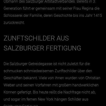
Obmann des
Salzburger Altstadtverbandes
. Bereits in 3.
Generation führt er gemeinsam mit seiner Frau Regina die
Jänner
Schlosserei der Familie, deren Geschichte bis ins Jahr 1415
Februar
zurückreicht.
März
April
ZUNFTSCHILDER AUS
Mai
SALZBURGER FERTIGUNG
Juni
Juli
Die Salzburger Getreidegasse ist nicht zuletzt für die
August
schmucken schmiedeeisernen Zunftschilder über den
September
Geschäften bekannt. Viele von ihnen wurden von
Christian
Oktober
Wieber
und seinen Vorfahren mit großem handwerklichen
Können gefertigt. Bis heute reißt die Nachfrage nicht ab,
November
und sogar im fernen New York hängen Schilder aus
Dezember