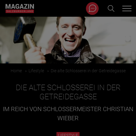
Magazin durchsuchen...
Zum Inhalt springen
BEITRÄGE IN MEINER NÄHE
Home
»
Lifestyle
»
Die alte Schlosserei in der Getreidegasse
DIE ALTE SCHLOSSEREI IN DER
GETREIDEGASSE
IM REICH VON SCHLOSSERMEISTER CHRISTIAN
BEITRÄGE IN MEINER NÄHE ANZEIGEN
WIEBER
KATEGORIEN
LIFESTYLE