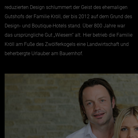
reduzierten Design schlummert der Geist des ehemaligen
Jänner
Gutshofs der Familie Kröll, der bis 2012 auf dem Grund des
Design- und Boutique-Hotels stand. Über 800 Jahre war
Februar
das ursprüngliche Gut „Wiesern“ alt. Hier betrieb die Familie
März
Kröll am Fuße des Zwölferkogels eine Landwirtschaft und
April
beherbergte Urlauber am Bauernhof.
Mai
Juni
Juli
August
September
Oktober
November
Dezember