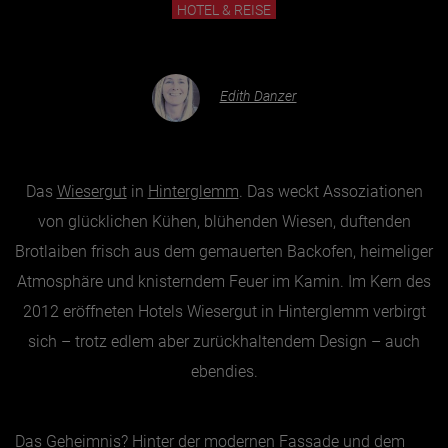
HOTEL & REISE
Essen & Trinken
Outdoor & Sport
Edith Danzer
Gesundheit
Nachhaltigkeit
Das
Wiesergut
in
Hinterglemm
. Das weckt Assoziationen
Sehenswürdig
von glücklichen Kühen, blühenden Wiesen, duftenden
Kunst & Kultur
Brotlaiben frisch aus dem gemauerten Backofen, heimeliger
Brauchtum
Atmosphäre und knisterndem Feuer im Kamin. Im Kern des
Lifestyle
2012 eröffneten Hotels Wiesergut in Hinterglemm verbirgt
Hotel & Reise
sich – trotz edlem aber zurückhaltendem Design – auch
Archiv
ebendies.
BEITRÄGE NACH MONAT
Das Geheimnis? Hinter der modernen Fassade und dem