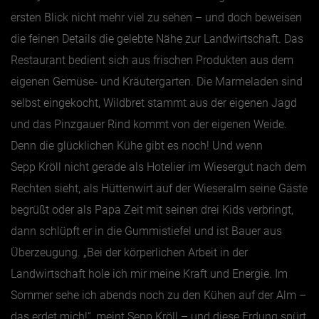
ersten Blick nicht mehr viel zu sehen – und doch beweisen
die feinen Details die gelebte Nähe zur Landwirtschaft. Das
Restaurant bedient sich aus frischen Produkten aus dem
eigenen Gemüse- und Kräutergarten. Die Marmeladen sind
selbst eingekocht, Wildbret stammt aus der eigenen Jagd
und das Pinzgauer Rind kommt von der eigenen Weide.
Denn die glücklichen Kühe gibt es noch! Und wenn
Sepp Kröll nicht gerade als Hotelier im Wiesergut nach dem
Rechten sieht, als Hüttenwirt auf der Wieseralm seine Gäste
begrüßt oder als Papa Zeit mit seinen drei Kids verbringt,
dann schlüpft er in die Gummistiefel und ist Bauer aus
Überzeugung. „Bei der körperlichen Arbeit in der
Landwirtschaft hole ich mir meine Kraft und Energie. Im
Sommer sehe ich abends noch zu den Kühen auf der Alm –
das erdet mich!“, meint Sepp Kröll – und diese Erdung spürt