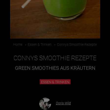
Essen & Trinken
Outdoor & Sport
Gesundheit
Nachhaltigkeit
Home
»
Essen & Trinken
»
Connys Smoothie Rezepte
Sehenswürdig
Kunst & Kultur
CONNYS SMOOTHIE REZEPTE
Brauchtum
GREEN SMOOTHIES AUS KRÄUTERN
Lifestyle
Hotel & Reise
ESSEN & TRINKEN
Archiv
Doris Wild
BEITRÄGE NACH MONAT