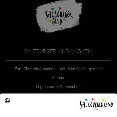
SALZBURGERLAND MAGAZIN
Zum Chat mit Amadeus – der KI im SalzburgerLand
Autoren
Impressum & Datenschutz
Erklärung zur Barrierefreiheit Magazin
SALZBURGERLAND