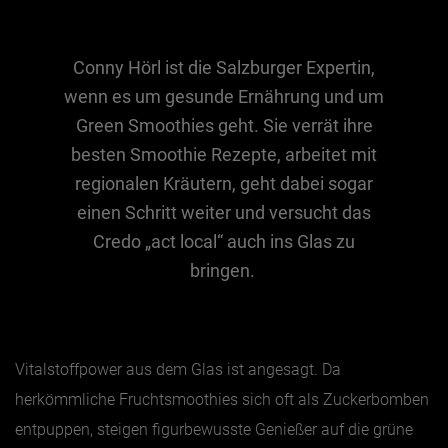
Jänner
Conny Hörl ist die Salzburger Expertin,
Februar
wenn es um gesunde Ernährung und um
März
Green Smoothies geht. Sie verrät ihre
April
besten Smoothie Rezepte, arbeitet mit
regionalen Kräutern, geht dabei sogar
Mai
einen Schritt weiter und versucht das
Juni
Credo „act local“ auch ins Glas zu
Juli
bringen.
August
September
Oktober
Vitalstoffpower aus dem Glas ist angesagt. Da
November
herkömmliche Fruchtsmoothies sich oft als Zuckerbomben
Dezember
entpuppen, steigen figurbewusste Genießer auf die grüne