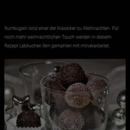
Jänner
Februar
Rumkugeln sind einer der Klassiker zu Weihnachten. Für
März
noch mehr weihnachtlichen Touch werden in diesem
April
Rezept Lebkuchen fein gemahlen mit mitverarbeitet.
Mai
Juni
Juli
August
September
Oktober
November
Dezember