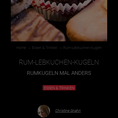
Essen & Trinken
Outdoor & Sport
Gesundheit
Nachhaltigkeit
Home
»
Essen & Trinken
»
Rum-Lebkuchen-Kugeln
Sehenswürdig
Kunst & Kultur
RUM-LEBKUCHEN-KUGELN
Brauchtum
RUMKUGELN MAL ANDERS
Lifestyle
Hotel & Reise
ESSEN & TRINKEN
Archiv
Christine Gnahn
BEITRÄGE NACH MONAT