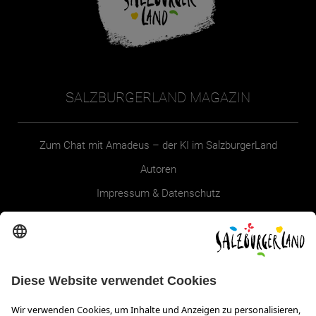
SALZBURGERLAND MAGAZIN
Zum Chat mit Amadeus – der KI im SalzburgerLand
Autoren
Impressum & Datenschutz
Erklärung zur Barrierefreiheit Magazin
SALZBURGERLAND