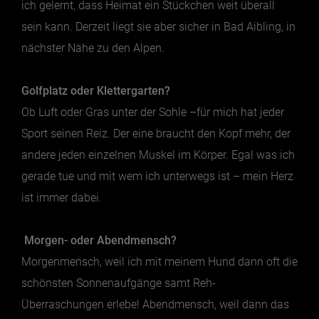
ich gelernt, dass Heimat ein Stückchen weit überall
sein kann. Derzeit liegt sie aber sicher in Bad Aibling, in
Jänner
nächster Nähe zu den Alpen.
Februar
März
Golfplatz oder Klettergarten?
April
Ob Luft oder Gras unter der Sohle –für mich hat jeder
Mai
Sport seinen Reiz. Der eine braucht den Kopf mehr, der
andere jeden einzelnen Muskel im Körper. Egal was ich
Juni
gerade tue und mit wem ich unterwegs ist – mein Herz
Juli
ist immer dabei.
August
September
Morgen- oder Abendmensch?
Oktober
Morgenmensch, weil ich mit meinem Hund dann oft die
November
schönsten Sonnenaufgänge samt Reh-
Dezember
Überraschungen erlebe! Abendmensch, weil dann das