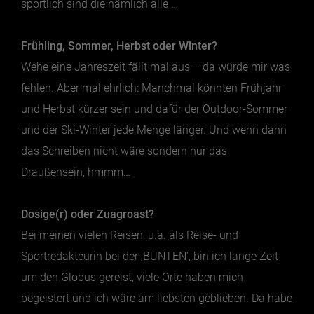
sportlich sind die nämlich alle …
Essen & Trinken
Frühling, Sommer, Herbst oder Winter?
Outdoor & Sport
Wehe eine Jahreszeit fällt mal aus – da würde mir was
fehlen. Aber mal ehrlich: Manchmal könnten Frühjahr
Gesundheit
und Herbst kürzer sein und dafür der Outdoor-Sommer
Nachhaltigkeit
und der Ski-Winter jede Menge länger. Und wenn dann
Sehenswürdig
das Schreiben nicht wäre sondern nur das
Kunst & Kultur
Draußensein, hmmm…
Brauchtum
Lifestyle
Dosige(r) oder Zuagroast?
Hotel & Reise
Bei meinen vielen Reisen, u.a. als Reise- und
Archiv
Sportredakteurin bei der ‚BUNTEN’, bin ich lange Zeit
um den Globus gereist, viele Orte haben mich
begeistert und ich wäre am liebsten geblieben. Da habe
BEITRÄGE NACH MONAT