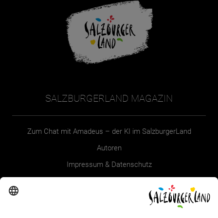
SALZBURGERLAND MAGAZIN
Zum Chat mit Amadeus – der KI im SalzburgerLand
Autoren
Impressum & Datenschutz
Erklärung zur Barrierefreiheit Magazin