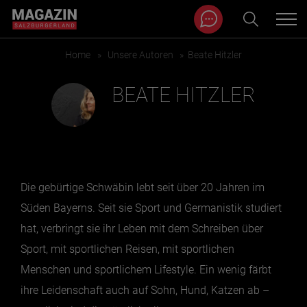
Magazin durchsuchen...
Zum Inhalt springen
Home
»
Unsere Autoren
»
Beate Hitzler
BEITRÄGE IN MEINER NÄHE
BEATE HITZLER
Die gebürtige Schwäbin lebt seit über 20 Jahren im
Süden Bayerns. Seit sie Sport und Germanistik studiert
hat, verbringt sie ihr Leben mit dem Schreiben über
Sport, mit sportlichen Reisen, mit sportlichen
BEITRÄGE IN MEINER NÄHE ANZEIGEN
Menschen und sportlichem Lifestyle. Ein wenig färbt
ihre Leidenschaft auch auf Sohn, Hund, Katzen ab –
KATEGORIEN