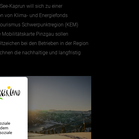
See-Kaprun will sich zu einer
on von Klima- und Energiefonds
e Tourismus Schwerpunktregion (KEM)
e Mobilitätskarte Pinzgau sollen
tzeichen bei den Betrieben in der Region
hnen die nachhaltige und langfristig