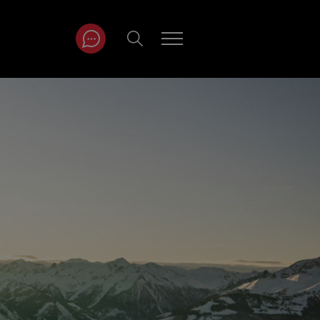
ITRÄGE NACH
NAT
r
Juli
ar
August
September
Oktober
November
Dezember