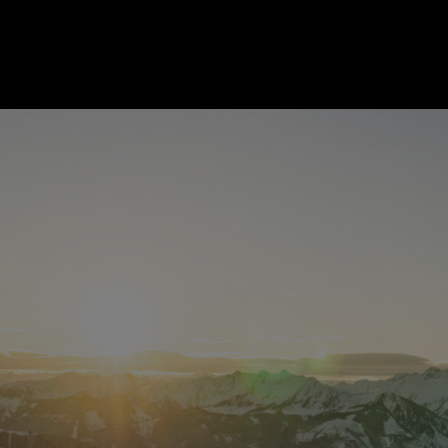
ER
KATEGORIEN
BE
MO
Essen & Trinken
Kunst & Kultur
Outdoor & Sport
Brauchtum
Jänne
Gesundheit
Lifestyle
Febru
Nachhaltigkeit
Hotel & Reise
März
Sehenswürdig
Archiv
April
Mai
IGEN
Juni