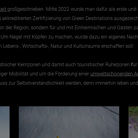
keit
großgeschrieben. Mitte 2022 wurde man dafür als erste und e
 akkreditierten Zertifizierung von Green Destinations ausgezeich
von der Region, sondern für und mit Einheimischen und Gästen pa
. Um Nägel mit Köpfen zu machen, wurde dazu ein eigenes Nachha
 Lebens-, Wirtschafts-, Natur und Kulturraums erschaffen soll.
istischer Kernzonen und damit auch touristischer Ruhezonen
f
ür
ger Mobilität und um die Förderung einer
umweltschonenden An
s zur Selbstverständlichkeit werden, denn immerhin leben und ar