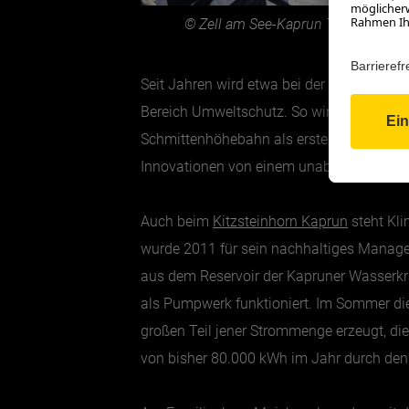
© Zell am See-Kaprun Tourismus
Seit Jahren wird etwa bei der
Schmittenhö
Bereich Umweltschutz. So wird das Unter
Schmittenhöhebahn als erstes Seilbahn-U
Innovationen von einem unabhängigen Um
Auch beim
Kitzsteinhorn Kaprun
steht Kli
wurde 2011 für sein nachhaltiges Manage
aus dem Reservoir der Kapruner Wasserkra
als Pumpwerk funktioniert. Im Sommer di
großen Teil jener Strommenge erzeugt, di
von bisher 80.000 kWh im Jahr durch den