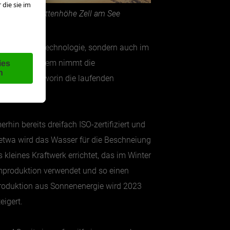
© Schmittenhöhe Zell am See
achen Seilbahntechnologie, sondern auch im
sorgt. Außerdem nimmt die
MAS) teil, worin die laufenden
in bereits dreifach ISO-zertifiziert und
etwa wird das Wasser für die Beschneiung
leines Kraftwerk errichtet, das im Winter
mproduktion verwendet und so einen
mproduktion aus Sonnenenergie wird 2023
igert.