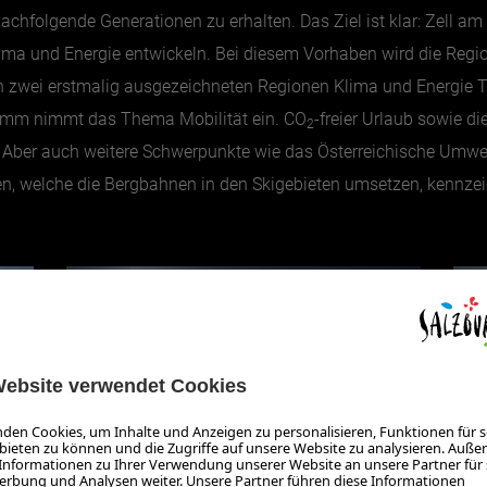
achfolgende Generationen zu erhalten. Das Ziel ist klar: Zell am 
lima und Energie entwickeln. Bei diesem Vorhaben wird die Regi
 von zwei erstmalig ausgezeichneten Regionen Klima und Energi
ramm nimmt das Thema Mobilität ein. CO
-freier Urlaub sowie di
2
 Aber auch weitere Schwerpunkte wie das Österreichische Umwel
, welche die Bergbahnen in den Skigebieten umsetzen, kennzeic