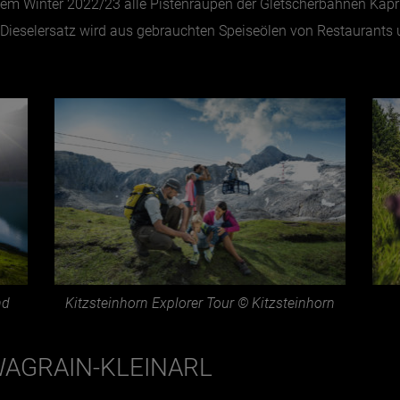
em Winter 2022/23 alle Pistenraupen der Gletscherbahnen Kapru
r Dieselersatz wird aus gebrauchten Speiseölen von Restaurant
nd
Kitzsteinhorn Explorer Tour © Kitzsteinhorn
WAGRAIN-KLEINARL