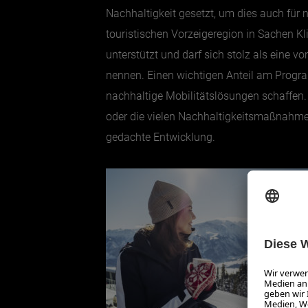
Nachhaltigkeit gesetzt, um dies auch für n
touristischen Vorzeigeregion in Sachen K
unterstützt und darf sich stolz als eine
nennen. Einen wichtigen Anteil am Prog
nachhaltige Mobilitätslösungen schaffen.
oder die vielen Nachhaltigkeitsmaßnahmen
gedachte Entwicklung.