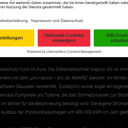
© Kitzsteinhorn
hebahn in Zell am See
Pionierarbeit geleistet – nicht nur in S
nehmen etwa zu 100 Prozent mit Ökostrom der Salzburg AG ver
nternehmen Österreichs an der Eco Management Audit Scheme (E
weltgutachter bestätigt werden.
maschutz hoch im Kurs. Die Gletscherbahnen Kaprun AG ist immerh
ment mit dem „pro natura – pro ski AWARD“ belohnt. Im Winter 
ftwerk-Stauseen verwendet. Zusätzlich wurde sogar ein eigenes k
ent das Pumpwerk als Turbine, die das Schmelzwasser zur Stro
e im Winter für die Beschneiung benötigt wird. Die eigene Stro
 Ausbau der Photovoltaikanlagen um 400.000 kWh im Jahr geste