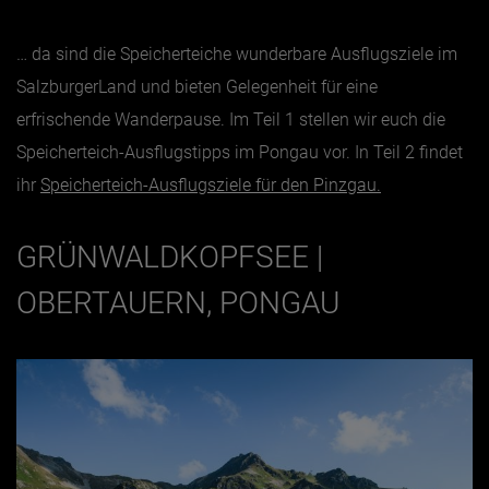
… da sind die Speicherteiche wunderbare Ausflugsziele im
Jänner
SalzburgerLand und bieten Gelegenheit für eine
Februar
erfrischende Wanderpause. Im Teil 1 stellen wir euch die
März
Speicherteich-Ausflugstipps im Pongau vor. In Teil 2 findet
April
ihr
Speicherteich-Ausflugsziele für den Pinzgau.
Mai
Juni
GRÜNWALDKOPFSEE |
Juli
OBERTAUERN, PONGAU
August
September
Oktober
November
Dezember