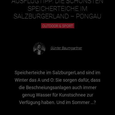
AUSFLUGTIPP: DIE SCHÖNSTEN
SPEICHERTEICHE IM
Essen & Trinken
SALZBURGERLAND – PONGAU
Outdoor & Sport
OUTDOOR & SPORT
Gesundheit
Nachhaltigkeit
Günter Baumgartner
Sehenswürdig
Kunst & Kultur
Brauchtum
Speicherteiche im SalzburgerLand sind im
Lifestyle
Winter das A und O: Sie sorgen dafür, dass
Hotel & Reise
die Beschneiungsanlagen auch immer
Archiv
genug Wasser für Kunstschnee zur
Verfügung haben. Und im Sommer …?
BEITRÄGE NACH MONAT