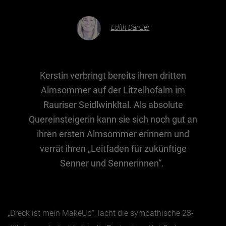
Edith Danzer
Essen & Trinken
Outdoor & Sport
Gesundheit
Kerstin verbringt bereits ihren dritten
Nachhaltigkeit
Almsommer auf der Litzelhofalm im
Sehenswürdig
Rauriser Seidlwinkltal. Als absolute
Kunst & Kultur
Quereinsteigerin kann sie sich noch gut an
Brauchtum
ihren ersten Almsommer erinnern und
verrät ihren „Leitfaden für zukünftige
Lifestyle
Senner und Sennerinnen“.
Hotel & Reise
Archiv
„Dreck ist mein MakeUp“, lacht die sympathische 23-
BEITRÄGE NACH MONAT