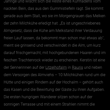
Jährige und wischt sich die Reste eines Kuhfladens vom
nackten Bein, das aus den Gummistiefeln ragt. Sie kommt
Jänner
gerade aus dem Stall, wo sie im Morgengrauen das Melken
Februar
der zehn Milchkühe erledigt hat. „Es ist ungeschriebenes
März
Almgesetz, dass die Kühe am Melkstand ihrer Verdauung
April
freien Lauf lassen, da bekommt man schon mal etwas ab“,
meint sie grinsend und verschwindet in die Alm, um kurz
Mai
darauf frischgemacht, mit hochgebundenen Haaren und im
Juni
feschen Trachtenrock wieder zu erscheinen. Kerstin ist eine
Juli
der Sennerinnen auf der
Litzelhofalm
in
Rauris
und neben
August
dem Versorgen des Almviehs – 10 Milchkühen rund um die
September
Hütte und einigen Rindern auf der Hochalm – gehört auch
Oktober
das Kasen und die Bewirtung der Gäste zu ihren Aufgaben.
November
Die ersten hungrigen Wanderer sitzen schon auf der
sonnigen Terrasse und mit einem Strahlen nimmt die
Dezember