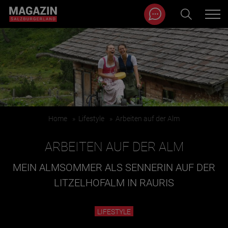
Magazin durchsuchen...
Zum Inhalt springen
BEITRÄGE IN MEINER NÄHE
Home
»
Lifestyle
»
Arbeiten auf der Alm
ARBEITEN AUF DER ALM
MEIN ALMSOMMER ALS SENNERIN AUF DER
LITZELHOFALM IN RAURIS
BEITRÄGE IN MEINER NÄHE ANZEIGEN
LIFESTYLE
KATEGORIEN