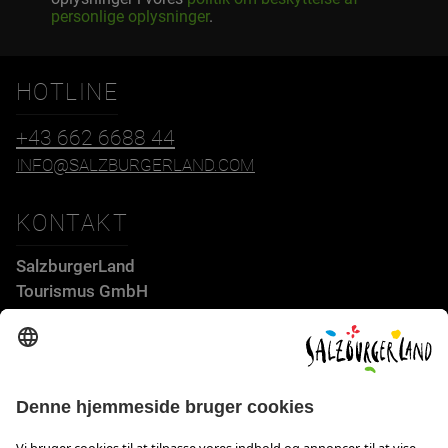
personlige oplysninger
.
HOTLINE
+43 662 6688 44
INFO@SALZBURGERLAND.COM
KONTAKT
SalzburgerLand
Tourismus GmbH
Wiener Bundesstraße 23
5300 Hallwang
+43 662 6688 44
info@salzburgerland.com