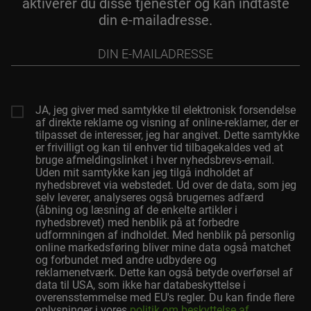
aktiverer du disse tjenester og kan indtaste
din e-mailadresse.
Din
e-
mailadresse
JA, jeg giver med samtykke til elektronisk forsendelse
af direkte reklame og visning af online-reklamer, der er
tilpasset de interesser, jeg har angivet. Dette samtykke
er frivilligt og kan til enhver tid tilbagekaldes ved at
bruge afmeldingslinket i hver nyhedsbrevs-email.
Uden mit samtykke kan jeg tilgå indholdet af
nyhedsbrevet via webstedet. Ud over de data, som jeg
selv leverer, analyseres også brugernes adfærd
(åbning og læsning af de enkelte artikler i
nyhedsbrevet) med henblik på at forbedre
udformningen af indholdet. Med henblik på personlig
online markedsføring bliver mine data også matchet
og forbundet med andre udbydere og
reklamenetværk. Dette kan også betyde overførsel af
data til USA, som ikke har databeskyttelse i
overensstemmelse med EU's regler. Du kan finde flere
oplysninger i vores
politik om beskyttelse af