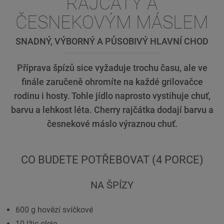
RAJČATY A
ČESNEKOVÝM MÁSLEM
SNADNÝ, VÝBORNÝ A PŮSOBIVÝ HLAVNÍ CHOD
Příprava špízů sice vyžaduje trochu času, ale ve
finále zaručeně ohromíte na každé grilovačce
rodinu i hosty. Tohle jídlo naprosto vystihuje chuť,
barvu a lehkost léta. Cherry rajčátka dodají barvu a
česnekové máslo výraznou chuť.
CO BUDETE POTŘEBOVAT (4 PORCE)
NA ŠPÍZY
600 g hovězí svíčkové
10 lžic oleje