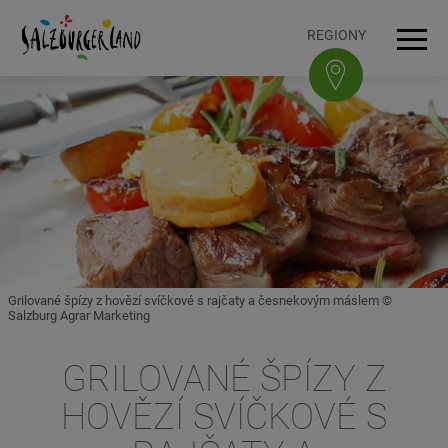
Accesskey
Accesskey
Accesskey
Accesskey
K obsahu
K navigaci
Na začátek stránky
K patičce
[3]
[0]
[1]
[2]
REGIONY
Navi
Grilované špízy z hovězí svíčkové s rajčaty a česnekovým máslem ©
Salzburg Agrar Marketing
GRILOVANÉ ŠPÍZY Z
HOVĚZÍ SVÍČKOVÉ S