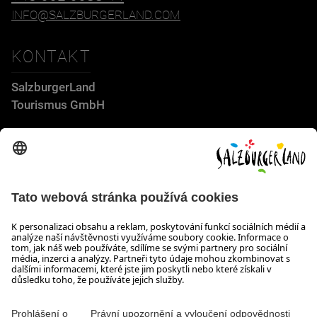
INFO@SALZBURGERLAND.COM
KONTAKT
SalzburgerLand
Tourismus GmbH
Wiener Bundesstraße 23
5300 Hallwang
+43 662 6688 44
info@salzburgerland.com
OTEVÍRACÍ DOBA
Těšíme se na Vaši poptávku!
Jsme Vám rádi k dispozici od pondělí do čtvrtka od 08:00 do
17:30 hodin a v pátek od 08:00 do 17:00 hodin.