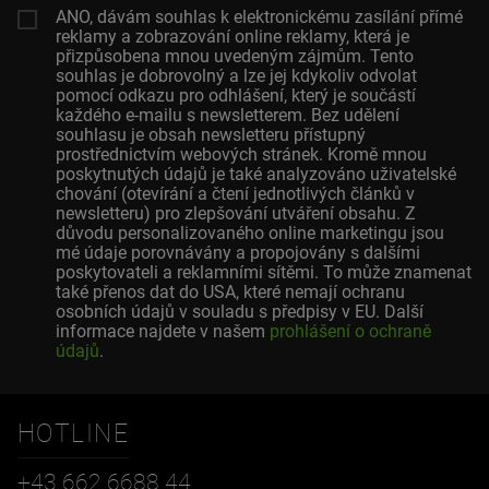
ANO, dávám souhlas k elektronickému zasílání přímé
reklamy a zobrazování online reklamy, která je
přizpůsobena mnou uvedeným zájmům. Tento
souhlas je dobrovolný a lze jej kdykoliv odvolat
pomocí odkazu pro odhlášení, který je součástí
každého e-mailu s newsletterem. Bez udělení
souhlasu je obsah newsletteru přístupný
prostřednictvím webových stránek. Kromě mnou
poskytnutých údajů je také analyzováno uživatelské
chování (otevírání a čtení jednotlivých článků v
newsletteru) pro zlepšování utváření obsahu. Z
důvodu personalizovaného online marketingu jsou
mé údaje porovnávány a propojovány s dalšími
poskytovateli a reklamními sítěmi. To může znamenat
také přenos dat do USA, které nemají ochranu
osobních údajů v souladu s předpisy v EU. Další
informace najdete v našem
prohlášení o ochraně
údajů
.
HOTLINE
+43 662 6688 44