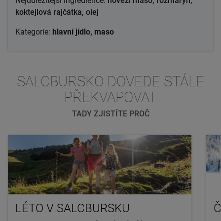
Nejdůležitější ingredience:
hovězí maso, rozmarýn,
koktejlová rajčátka, olej
Kategorie:
hlavní jídlo, maso
SALCBURSKO DOVEDE STÁLE
PŘEKVAPOVAT
TADY ZJISTÍTE PROČ
LÉTO V SALCBURSKU
Č