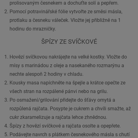
prolisovaným česnekem a dochuťte solí a pepřem.
Pomocí potravinářské fólie vytvořte ze směsi másla,
protlaku a česneku váleček. Vložte jej přibližně na 1
hodinu do mrazničky.
ŠPÍZY ZE SVÍČKOVÉ
Hovězí svíčkovou nakrájejte na velké kostky. Vložte do
mísy s marinádou z oleje a nasekaného rozmarýnu a
nechte alespoň 2 hodiny v chladu.
Kousky masa napíchněte na špejle a krátce opečte ze
všech stran na rozpálené pánvi nebo na grilu.
Po osmažení/grilování přidejte do šťávy omytá a
rozpůlená rajčata. Posypte je cukrem a chvíli smažte, až
cukr zkaramelizuje a rajčata lehce zhnědnou.
Špízy z hovězí svíčkové a rajčata osolte a opepřete.
Podávejte navrch s plátkem česnekového másla s chutí