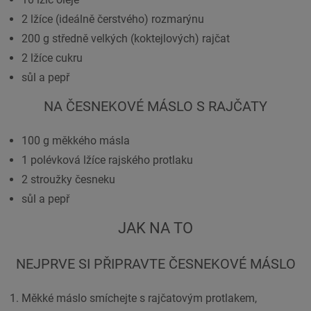
2 lžíce (ideálně čerstvého) rozmarýnu
200 g středně velkých (koktejlových) rajčat
2 lžíce cukru
sůl a pepř
NA ČESNEKOVÉ MÁSLO S RAJČATY
100 g měkkého másla
1 polévková lžíce rajského protlaku
2 stroužky česneku
sůl a pepř
JAK NA TO
NEJPRVE SI PŘIPRAVTE ČESNEKOVÉ MÁSLO
Měkké máslo smíchejte s rajčatovým protlakem,