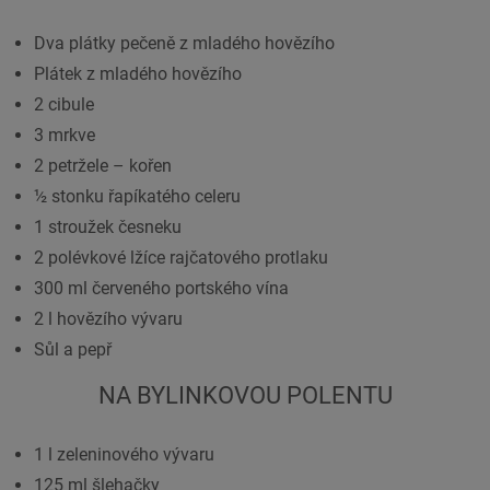
Dva plátky pečeně z mladého hovězího
Plátek z mladého hovězího
2 cibule
3 mrkve
2 petržele – kořen
½ stonku řapíkatého celeru
1 stroužek česneku
2 polévkové lžíce rajčatového protlaku
300 ml červeného portského vína
2 l hovězího vývaru
Sůl a pepř
NA BYLINKOVOU POLENTU
1 l zeleninového vývaru
125 ml šlehačky