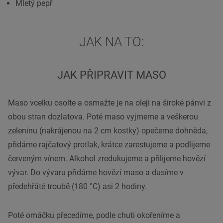
Mletý pepř
JAK NA TO:
JAK PŘIPRAVIT MASO
Maso vcelku osolte a osmažte je na oleji na široké pánvi z
obou stran dozlatova. Poté maso vyjmeme a veškerou
zeleninu (nakrájenou na 2 cm kostky) opečeme dohněda,
přidáme rajčatový protlak, krátce zarestujeme a podlijeme
červeným vínem. Alkohol zredukujeme a přilijeme hovězí
vývar. Do vývaru přidáme hovězí maso a dusíme v
předehřáté troubě (180 °C) asi 2 hodiny.
Poté omáčku přecedíme, podle chuti okořeníme a