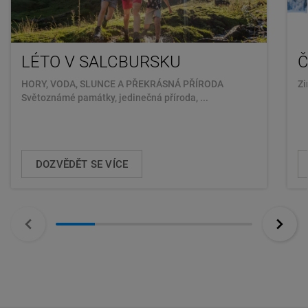
LÉTO V SALCBURSKU
Č
HORY, VODA, SLUNCE A PŘEKRÁSNÁ PŘÍRODA
Zi
Světoznámé památky, jedinečná příroda, ...
DOZVĚDĚT SE VÍCE