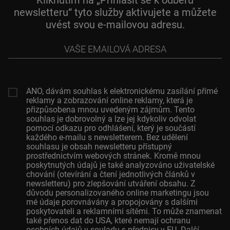
newsletteru“ tyto služby aktivujete a můžete
uvést svou e-mailovou adresu.
Vaše
emailová
adresa
ANO, dávám souhlas k elektronickému zasílání přímé
reklamy a zobrazování online reklamy, která je
přizpůsobena mnou uvedeným zájmům. Tento
souhlas je dobrovolný a lze jej kdykoliv odvolat
pomocí odkazu pro odhlášení, který je součástí
každého e-mailu s newsletterem. Bez udělení
souhlasu je obsah newsletteru přístupný
prostřednictvím webových stránek. Kromě mnou
poskytnutých údajů je také analyzováno uživatelské
chování (otevírání a čtení jednotlivých článků v
newsletteru) pro zlepšování utváření obsahu. Z
důvodu personalizovaného online marketingu jsou
mé údaje porovnávány a propojovány s dalšími
poskytovateli a reklamními sítěmi. To může znamenat
také přenos dat do USA, které nemají ochranu
osobních údajů v souladu s předpisy v EU. Další