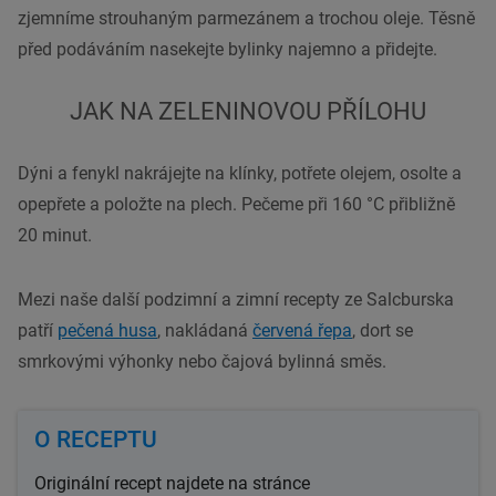
zjemníme strouhaným parmezánem a trochou oleje. Těsně
před podáváním nasekejte bylinky najemno a přidejte.
JAK NA ZELENINOVOU PŘÍLOHU
Dýni a fenykl nakrájejte na klínky, potřete olejem, osolte a
opepřete a položte na plech. Pečeme při 160 °C přibližně
20 minut.
Mezi naše další podzimní a zimní recepty ze Salcburska
patří
pečená husa
, nakládaná
červená řepa
, dort se
smrkovými výhonky nebo čajová bylinná směs.
O RECEPTU
Originální recept najdete na stránce