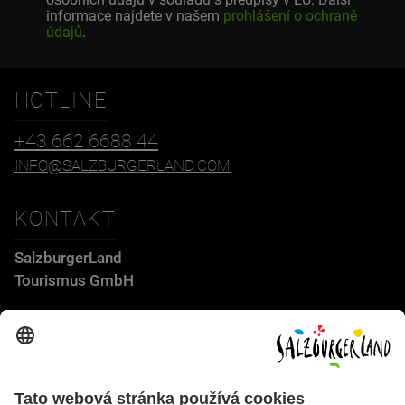
informace najdete v našem
prohlášení o ochraně
údajů
.
HOTLINE
+43 662 6688 44
INFO@SALZBURGERLAND.COM
KONTAKT
SalzburgerLand
Tourismus GmbH
Wiener Bundesstraße 23
5300 Hallwang
+43 662 6688 44
info@salzburgerland.com