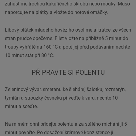
zahustíme trochou kukuřičného škrobu nebo mouky. Maso
naporcujte na plátky a vložte do hotové omáčky.
Libový plátek mladého hovězího osolíme a krátce, ze všech
stran prudce opečeme. Filet vložte na přibližně 5 minut do
trouby vyhřáté na 160 °C a poté jej před podáváním nechte
10 minut stát při 80 °C.
PŘIPRAVTE SI POLENTU
Zeleninový vývar, smetanu ke šlehání, šalotku, rozmarýn,
tymián a stroužky česneku přiveďte k varu, nechte 10
minut a sceďte.
Na mírném ohni přidejte polentu a za stálého míchání ji 5
minut povařte. Po dosažení krémové konzistence ji