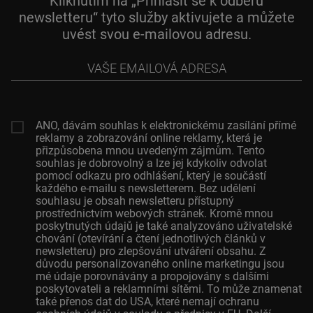
Kliknutím na „Přihlásit se k odběru
newsletteru“ tyto služby aktivujete a můžete
uvést svou e-mailovou adresu.
Vaše
emailová
adresa
ANO, dávám souhlas k elektronickému zasílání přímé
reklamy a zobrazování online reklamy, která je
přizpůsobena mnou uvedeným zájmům. Tento
souhlas je dobrovolný a lze jej kdykoliv odvolat
pomocí odkazu pro odhlášení, který je součástí
každého e-mailu s newsletterem. Bez udělení
souhlasu je obsah newsletteru přístupný
prostřednictvím webových stránek. Kromě mnou
poskytnutých údajů je také analyzováno uživatelské
chování (otevírání a čtení jednotlivých článků v
newsletteru) pro zlepšování utváření obsahu. Z
důvodu personalizovaného online marketingu jsou
mé údaje porovnávány a propojovány s dalšími
poskytovateli a reklamními sítěmi. To může znamenat
také přenos dat do USA, které nemají ochranu