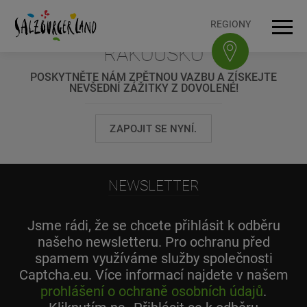
Accesskey
Accesskey
Accesskey
Accesskey
K obsahu
K navigaci
Na začátek stránky
K patičce
[3]
[0]
[1]
[2]
REGIONY
TURISTICKÝ REGION
Navi
RAKOUSKO
POSKYTNĚTE NÁM ZPĚTNOU VAZBU A ZÍSKEJTE
NEVŠEDNÍ ZÁŽITKY Z DOVOLENÉ!
ZAPOJIT SE NYNÍ.
NEWSLETTER
Jsme rádi, že se chcete přihlásit k odběru
našeho newsletteru. Pro ochranu před
spamem využíváme služby společnosti
Captcha.eu. Více informací najdete v našem
prohlášení o ochraně osobních údajů
.