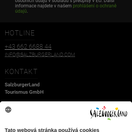
osobních údajů v souladu s předpisy v EU. Další
informace najdete v našem
prohlášení o ochraně
údajů
.
HOTLINE
+43 662 6688 44
INFO@SALZBURGERLAND.COM
KONTAKT
SalzburgerLand
Tourismus GmbH
Wiener Bundesstraße 23
5300 Hallwang
+43 662 6688 44
info@salzburgerland.com