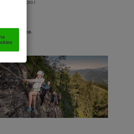
niazda, jezioro i
ych szlaków
ta dla
iej wspinaczce.