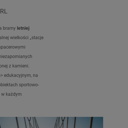
RL
 a bramy
letniej
alnej wielkości „stacje
 spacerowymi
 niezapomianych
onej z kamieni.
n> edukacyjnym, na
obiektach sportowo-
źć w każdym