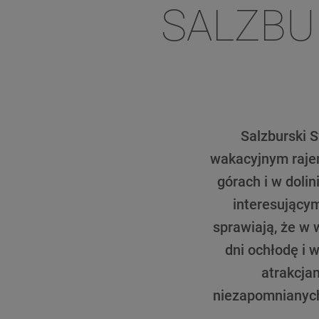
SALZBU
Salzburski 
wakacyjnym rajem
górach i w doli
interesującym
sprawiają, że w 
dni ochłodę i 
atrakcja
niezapomnianych 