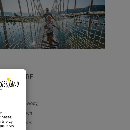
-ALPENDORF
 Górę Duchów
mfy i duchy – wody,
zków dziecięcych
wśród nich Zamek