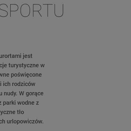
 SPORTU
rortami jest
cje turystyczne w
rowne poświęcone
i ich rodziców
tu nudy. W gorące
z parki wodne z
yczne tło
ych urlopowiczów.