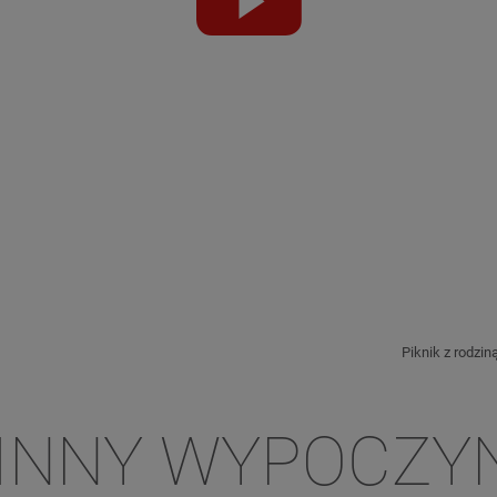
abspielen
Piknik z rodzin
INNY WYPOCZY