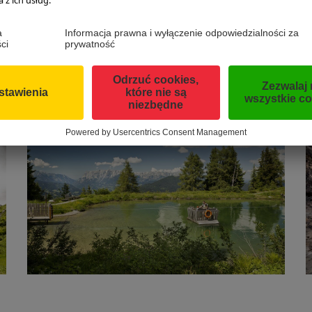
w, są wodne igraszki, wieże wspinaczkowe, huśtawki i ptasie g
miłośnikami turystyki górskiej otwiera się tu
17 km oznakowan
mi po drodze trzema schroniskami. Jest też
dziecięca via ferra
olatów”, chcących spróbować swoich sił w prawdziwej alpejsk
ajdziesz
tutaj
.