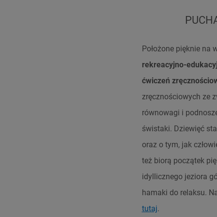
PUCHA
Położone pięknie na 
rekreacyjno-edukacy
ćwiczeń zręcznościo
zręcznościowych ze z
równowagi i podnoszen
świstaki. Dziewięć st
oraz o tym, jak człow
też biorą początek p
idyllicznego jeziora g
hamaki do relaksu. N
tutaj
.