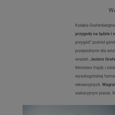
W
Kolejka Grafenbergba
przygody na lądzie i 
przygód” pośród górs
przejezdnymi dla wó
wrażeń.
Jezioro Graf
Mnóstwo frajdy i zdo
wysokogórskiej farmie
rekreacyjnych.
Wagrai
wakacyjnym planie. W