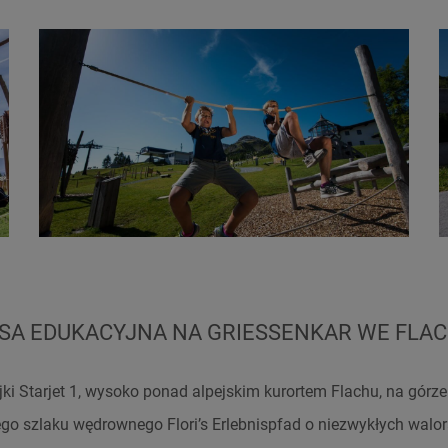
SA EDUKACYJNA NA GRIESSENKAR WE FLA
ejki Starjet 1, wysoko ponad alpejskim kurortem Flachu, na górze
go szlaku wędrownego Flori’s Erlebnispfad o niezwykłych walo