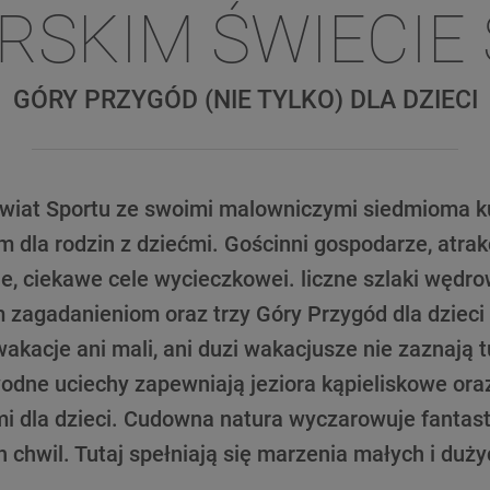
RSKIM ŚWIECIE
GÓRY PRZYGÓD (NIE TYLKO) DLA DZIECI
Swiat Sportu ze swoimi malowniczymi siedmioma ku
 dla rodzin z dziećmi. Gościnni gospodarze, atrak
nie, ciekawe cele wycieczkowei. liczne szlaki węd
 zagadanieniom oraz trzy Góry Przygód dla dzieci 
wakacje ani mali, ani duzi wakacjusze nie zaznają 
wodne uciechy zapewniają jeziora kąpieliskowe ora
mi dla dzieci. Cudowna natura wyczarowuje fantast
chwil. Tutaj spełniają się marzenia małych i duż