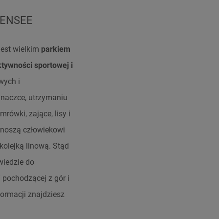
HENSEE
jest wielkim
parkiem
tywności sportowej i
wych i
inaczce, utrzymaniu
ówki, zające, lisy i
zynoszą człowiekowi
kolejką linową. Stąd
wiedzie do
” pochodzącej z gór i
ormacji znajdziesz