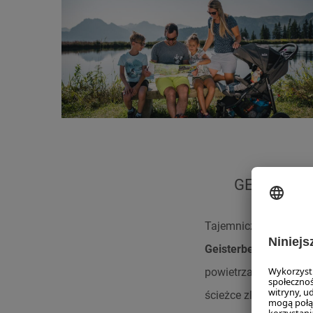
GEISTERBE
Tajemniczy świat duc
Geisterberg
. Roztacz
powietrza, ziemi i og
ścieżce zlokalizowany