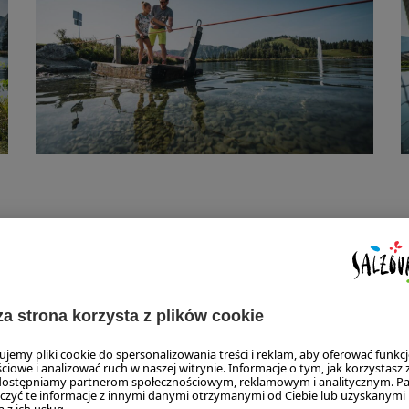
RG, CZYLI KRAINA DUCHÓW W ST. JOHANN
hów przekracza ten, kto odważy się wjechać kolejką linową na
ający się tu górski świat zamieszkują baśniowe postaci: elfy, ni
nia. Wgłąb tej krainy jedziemy ciuchcią. Przy przejezdnej dla wó
ch jest
40 stacji
przygód
, służących zabawie i edukacji. Jest 