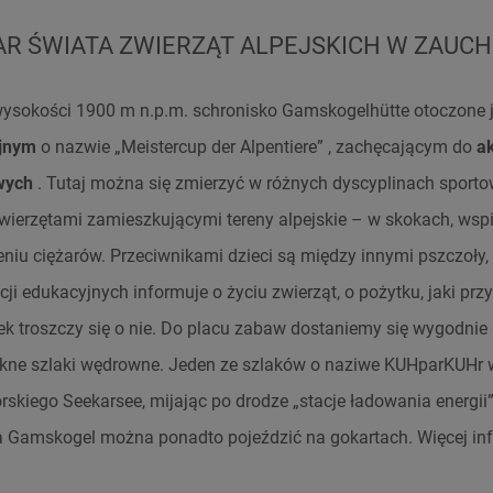
R ŚWIATA ZWIERZĄT ALPEJSKICH W ZAUC
wysokości 1900 m n.p.m. schronisko Gamskogelhütte otoczone 
jnym
o nazwie „Meistercup der Alpentiere” , zachęcającym do
ak
wych
. Tutaj można się zmierzyć w różnych dyscyplinach sporto
wierzętami zamieszkującymi tereny alpejskie – w skokach, wsp
iu ciężarów. Przeciwnikami dzieci są między innymi pszczoły, mr
acji edukacyjnych informuje o życiu zwierząt, o pożytku, jaki pr
iek troszczy się o nie. Do placu zabaw dostaniemy się wygodnie 
iękne szlaki wędrowne. Jeden ze szlaków o naziwe KUHparKUHr 
órskiego Seekarsee, mijając po drodze „stacje ładowania energii
a Gamskogel można ponadto pojeździć na gokartach. Więcej inf