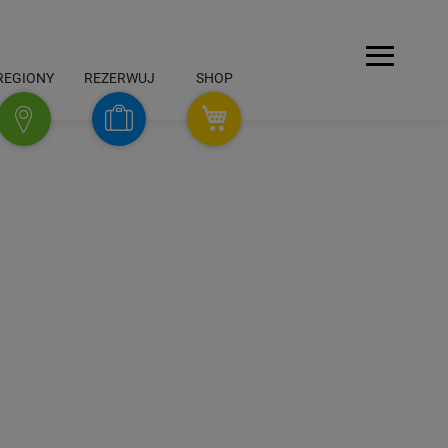
Menu
REGIONY
REZERWUJ
SHOP
SHOP
Rezerwuj
Regiony