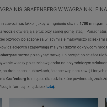
AGRAINIS GRAFENBERG W WAGRAIN-KLEINA
hn zawozi nas lekko i jakby w mgnieniu oka na
1700
m n.p.m.
,
na wodzi
e otwierają się tuż przy samej górnej stacji. Ponadnatur
kiej przyrody połączone są wijącymi się malowniczo ścieżkami
zków dziecięcych i zapewniają małym i dużym odkrywcom moc
enbergse
e można przepłynąć tratwą lub przejść po ścieżce ułoż
bywanie wiedzy przez zabawę czeka na przyrodniczym szlakua
, na drabinkach, huśtawkach, ściance wspinaczkowej i innych 
nis Grafenberg
to miejsce dla rodzin, które powinno się znale
ięcej informacji znajdziesz
tutaj
.