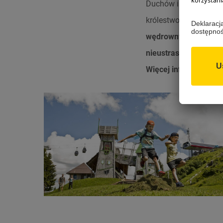
Duchów i Wioska Duchó
królestwo nimf. Przed 
wędrownych
z leżący
nieustraszonych „mał
Więcej informacji zn