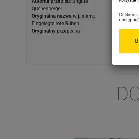
Autorka przepisu:
Brigitte
www.sal
Quehenberger
Region:
Oryginalna nazwa w j. niem.:
Sezonow
Eingelegte rote Rüben
Oryginalny przepis
na
DO