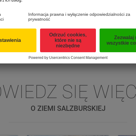
zburgschmeckt.at
Ziemia Salzburska
e składniki:
buraki
WIEDZ SIĘ WIĘ
O ZIEMI SALZBURSKIEJ