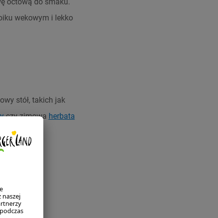
ewę octową do smaku.
oiku wekowym i lekko
wy stół, takich jak
wy
czy zimowa
herbata