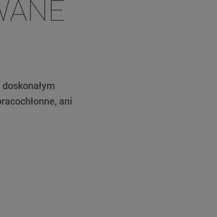
WANE
ą doskonałym
pracochłonne, ani