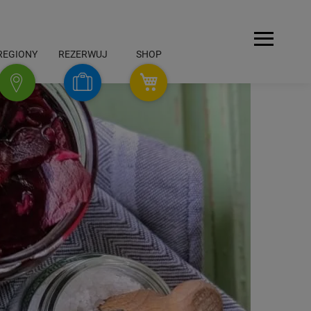
Menu
REGIONY
REZERWUJ
SHOP
SHOP
Rezerwuj
Regiony