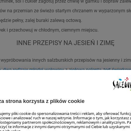
 kminek, sól i cukier zagotuj przez chwię w garnku i dopraw zal
aków na przemian ze świeżo startym chrzanem w wyparzonym sł
będzie pełny, zalej buraki zalewą octową.
wek i przechowuj w chłodnym, ciemnym miejscu.
INNE PRZEPISY NA JESIEŃ I ZIMĘ
ypróbowania innych salzburskich przepisów na jesienny i zimo
a
,
dwa rodzaje młodej wołowiny z ziołową polentą,
tort świerko
atów jadalnych lata.