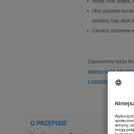
Wodę, ocet, pieprz,
Ułóż plasterki bur
dociśnij. Gdy słoik 
Zamknij szczelnie 
Zapraszamy także do w
gęsina na św. Marcin
z suszonych ziół i kwi
O PRZEPISIE