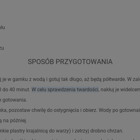
ału
zu
SPOSÓB PRZYGOTOWANIA
j je w garnku z wodą i gotuj tak długo, aż będą półtwarde. W za
0 do 40 minut.
W celu sprawdzenia twardości
, nakłuj je widelce
m gotowania.
nka, pozostaw chwilę do ostygnięcia i obierz. Wody po gotowna
ą na później.
nkie plastry krajalnicą do warzy) i zetrzyj drobno chrzan.