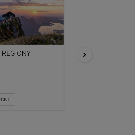
 REGIONY
OBIEKTY NOCLE
W REGIONACH ZI
SALZBURSKIEJ
ĘCEJ
WIĘCEJ