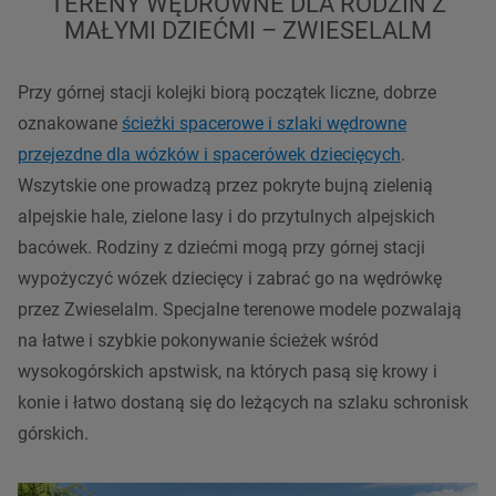
TERENY WĘDROWNE DLA RODZIN Z
MAŁYMI DZIEĆMI – ZWIESELALM
Przy górnej
stacji
kolejki biorą początek liczne, dobrze
oznakowane
ścieżki spacerowe i
szlaki
wędrowne
przejezdne dla wózków i spacerówek dziecięcych
.
Wszytskie one prowadzą przez pokryte bujną zielenią
alpejskie
hale, zielone lasy i do przytulnych alpejskich
bacówek. Rodziny z dziećmi mogą przy górnej
stacji
wypożyczyć wózek dziecięcy i zabrać go na wędrówkę
przez Zwieselalm. Specjalne terenowe modele pozwalają
na łatwe i szybkie pokonywanie ścieżek wśród
wysokogórskich apstwisk, na których pasą się krowy i
konie i łatwo dostaną się do leżących na szlaku schronisk
górskich.