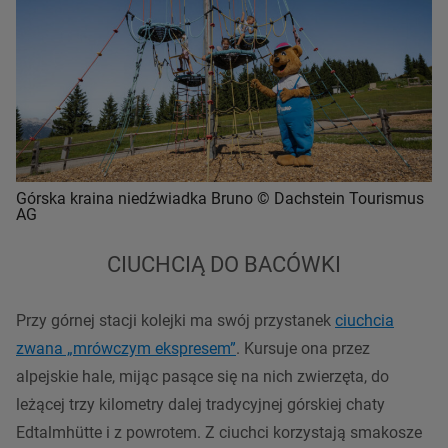
Górska kraina niedźwiadka Bruno © Dachstein Tourismus
AG
CIUCHCIĄ DO BACÓWKI
Przy górnej
stacji
kolejki ma swój
przystanek
ciuchcia
zwana „mrówczym ekspresem”
. Kursuje ona przez
alpejskie
hale, mijąc pasące się na nich zwierzęta, do
leżącej trzy kilometry dalej tradycyjnej górskiej chaty
Edtalmhütte i z powrotem. Z ciuchci korzystają smakosze