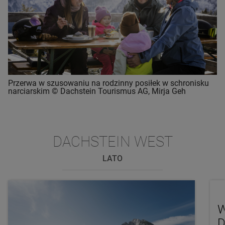
Przerwa w szusowaniu na rodzinny posiłek w schronisku
narciarskim © Dachstein Tourismus AG, Mirja Geh
DACHSTEIN WEST
LATO
W
D