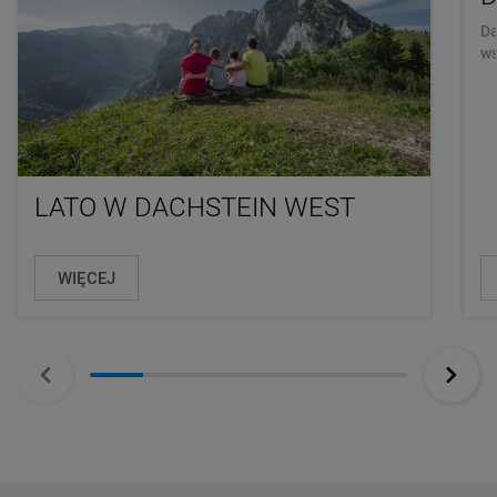
Da
ws
LATO W DACHSTEIN WEST
WIĘCEJ