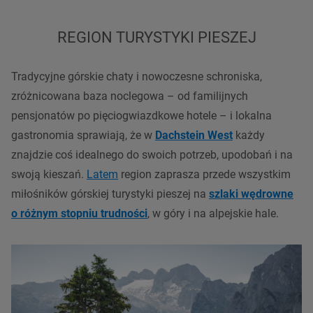
REGION TURYSTYKI PIESZEJ
Tradycyjne górskie chaty i nowoczesne schroniska,
zróżnicowana baza noclegowa – od familijnych
pensjonatów po pięciogwiazdkowe hotele – i lokalna
gastronomia sprawiają, że w
Dachstein West
każdy
znajdzie coś idealnego do swoich potrzeb, upodobań i na
swoją kieszań.
Latem
region zaprasza przede wszystkim
miłośników górskiej turystyki pieszej na
szlaki wędrowne
o różnym stopniu trudn
ośc
i
, w góry i na
alpejskie
hale.