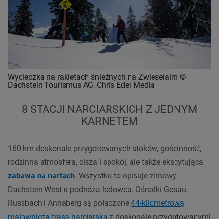
Wycieczka na rakietach śnieżnych na Zwieselalm ©
Dachstein Tourismus AG, Chris Eder Media
8 STACJI NARCIARSKICH Z JEDNYM
KARNETEM
160 km doskonale przygotowanych stoków, gościnność,
rodzinna atmosfera, cisza i spokój, ale także ekscytująca
zabawa na nartach
. Wszystko to opisuje zimowy
Dachstein West u podnóża lodowca. Ośrodki Gosau,
Russbach i Annaberg są połączone
44-kilometrową
malowniczą trasą narciarską
z doskonale przygotowanymi