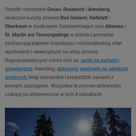
Ośrodki narciarskie
Gosau
,
Russbach
i
Annaberg
,
okoliczne kurorty zimowe
Bad Goisern
,
Hallstatt
i
Obertraun
w środkowym
Salzkammergut
oraz
Abtenau
i
St. Martin am Tennengebirge
w dolinie Lammertal
zachwycają pięknem krajobrazu i różnorodnością ofert
sportowych i rekeacyjnych na urlop zimowy.
Najpopulaniejszymi wśród nich są:
jazda na nartach i
snowbardzie
, freeriding,
skitouring
,
wędrówki na rakietach
śnieżnych
, biegi narciarskie i przejażdżki saniami z
konnym zaprzęgiem. Wszystkie te zimowe aktywności
czekają na urlopowiczów w tych 8 ośrodkach.