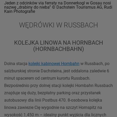
Jeden z odcinków via ferraty na Donnerkogl w Gosau nosi
nazwę „drabiny do nieba” © Dachstein Tourismus AG, Rudi
Kain Photografie
WĘDRÓWKI W RUSSBACH
KOLEJKA LINOWA NA HORNBACH
(HORNBACHBAHN)
Dolna stacja
kolejki kabinowej Hornbahn
w Russbach, po
salzburskiej stronie Dachsteina, jest oddalona zaledwie 6
minut spacerem od centrum kurortu Russbach.
Bezpośrednio przy dolnej
stacji
kolejki Hornbahn Russbach
znajduje się duży, bezpłatny parking oraz
przystanek
autobusowy dla linii Postbus 470. 8-osobowa kolejka
linowa zawiezie Cię wygodnie na
szczyt
Hornspitz na
wysokość 1.450 m – idealny punkt wyjścia dla licznych