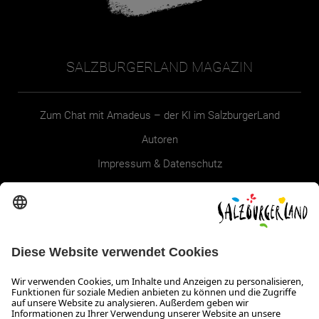
SALZBURGERLAND MAGAZIN
Zum Chat mit Amadeus – der KI im SalzburgerLand
Autoren
Impressum & Datenschutz
Erklärung zur Barrierefreiheit Magazin
SALZBURGERLAND
Infos zum Urlaub im SalzburgerLand
Veranstaltungen im SalzburgerLand