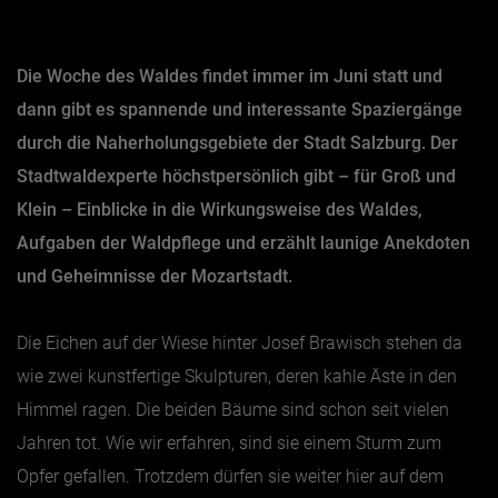
Jänner
Die Woche des Waldes findet immer im Juni statt und
Februar
dann gibt es spannende und interessante Spaziergänge
März
durch die Naherholungsgebiete der Stadt Salzburg. Der
April
Stadtwaldexperte höchstpersönlich gibt – für Groß und
Mai
Klein – Einblicke in die Wirkungsweise des Waldes,
Aufgaben der Waldpflege und erzählt launige Anekdoten
Juni
und Geheimnisse der Mozartstadt.
Juli
August
Die Eichen auf der Wiese hinter Josef Brawisch stehen da
September
wie zwei kunstfertige Skulpturen, deren kahle Äste in den
Oktober
Himmel ragen. Die beiden Bäume sind schon seit vielen
November
Jahren tot. Wie wir erfahren, sind sie einem Sturm zum
Dezember
Opfer gefallen. Trotzdem dürfen sie weiter hier auf dem