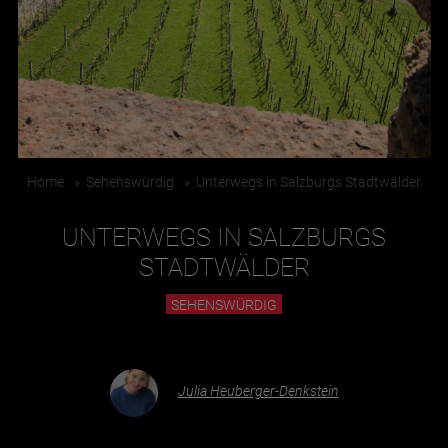
Essen & Trinken
Outdoor & Sport
Gesundheit
Nachhaltigkeit
Home
»
Sehenswürdig
»
Unterwegs in Salzburgs Stadtwälder
Sehenswürdig
Kunst & Kultur
UNTERWEGS IN SALZBURGS
Brauchtum
STADTWÄLDER
Lifestyle
SEHENSWÜRDIG
Hotel & Reise
Archiv
Julia Heuberger-Denkstein
BEITRÄGE NACH MONAT