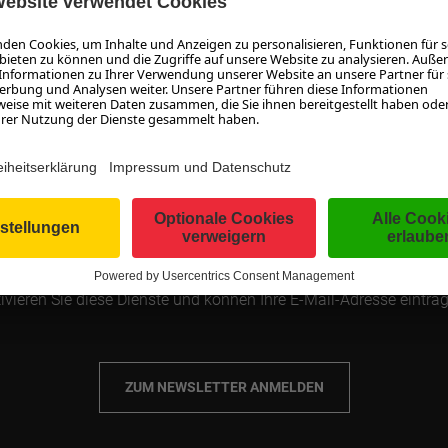
MAGAZIN ABONNIEREN
möchten nichts mehr verpassen und automatisch auf dem Lauf
leiben? Tragen Sie hier Ihre E-Mail-Adresse ein und abonnieren S
enlos unser Magazin. Sie erhalten einmal pro Woche eine E-Mai
ner Zusammenfassung der neuesten Beiträge. Sie können das 
türlich jederzeit wieder kündigen! Zum Schutz vor Spam nutzen 
Dienste von Google. Informationen dazu finden Sie in unserer
tenschutzerklärung. Mit dem Klick auf "Zum Newsletter anmeld
ivieren Sie diese Dienste und können Ihre E-Mail-Adresse eintra
ZUM NEWSLETTER ANMELDEN