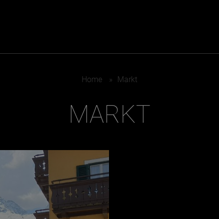
ER
KATEGORIEN
BE
Home
»
Markt
MO
MARKT
Essen & Trinken
Kunst & Kultur
Outdoor & Sport
Brauchtum
Jänne
Gesundheit
Lifestyle
Febru
Nachhaltigkeit
Hotel & Reise
März
Sehenswürdig
Archiv
April
Mai
IGEN
Juni