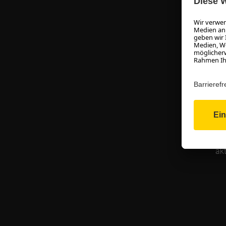
Sie 
b
kost
ei
na
Da
akt