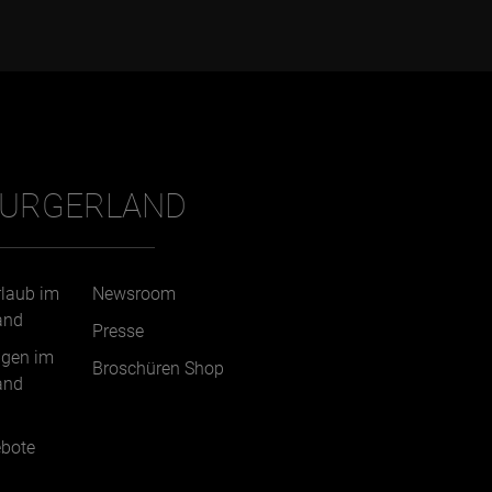
BURGERLAND
rlaub im
Newsroom
and
Presse
ngen im
Broschüren Shop
and
bote