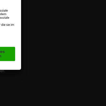
enden
ie
l mit
Abo
wir
en"
gen.