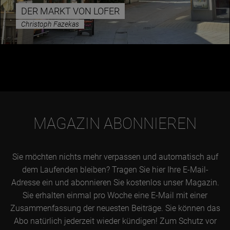
DER MARKT VON LOFER
Christoph Fazekas
Essen & Trinken
Outdoor & Sport
Gesundheit
Nachhaltigkeit
Sehenswürdig
Kunst & Kultur
MAGAZIN ABONNIEREN
Brauchtum
Lifestyle
Sie möchten nichts mehr verpassen und automatisch auf
Hotel & Reise
dem Laufenden bleiben? Tragen Sie hier Ihre E-Mail-
Adresse ein und abonnieren Sie kostenlos unser Magazin.
Archiv
Sie erhalten einmal pro Woche eine E-Mail mit einer
Zusammenfassung der neuesten Beiträge. Sie können das
BEITRÄGE NACH MONAT
Abo natürlich jederzeit wieder kündigen! Zum Schutz vor