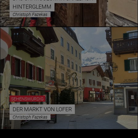
HINTERGLEMM
Christoph Fazekas
Essen & Trinken
Outdoor & Sport
Gesundheit
Nachhaltigkeit
Sehenswürdig
Kunst & Kultur
Brauchtum
Lifestyle
SEHENSWÜRDIG
Hotel & Reise
DER MARKT VON LOFER
Archiv
Christoph Fazekas
BEITRÄGE NACH MONAT