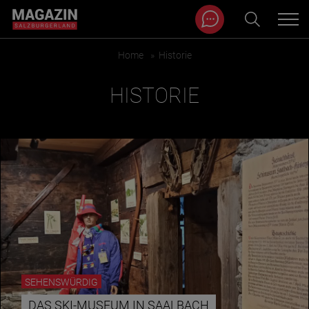
Magazin durchsuchen...
Zum Inhalt springen
Home
»
Historie
BEITRÄGE IN MEINER NÄHE
HISTORIE
BEITRÄGE IN MEINER NÄHE ANZEIGEN
SEHENSWÜRDIG
KATEGORIEN
DAS SKI-MUSEUM IN SAALBACH