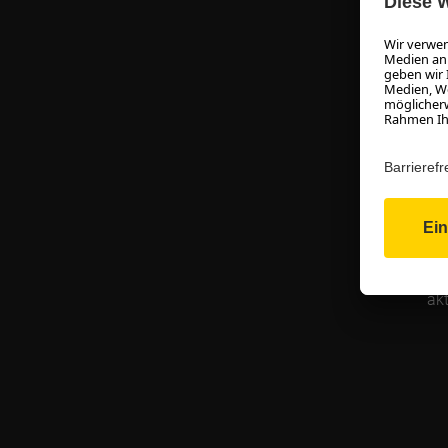
Sie 
b
kost
ei
na
Da
akt