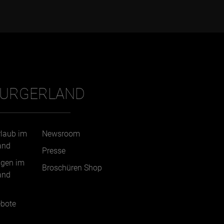
BURGERLAND
rlaub im
Newsroom
and
Presse
ngen im
Broschüren Shop
and
bote