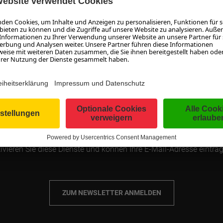
MAGAZIN ABONNIEREN
möchten nichts mehr verpassen und automatisch auf dem Lauf
leiben? Tragen Sie hier Ihre E-Mail-Adresse ein und abonnieren S
enlos unser Magazin. Sie erhalten einmal pro Woche eine E-Mai
ner Zusammenfassung der neuesten Beiträge. Sie können das 
türlich jederzeit wieder kündigen! Zum Schutz vor Spam nutzen 
Dienste von Google. Informationen dazu finden Sie in unserer
tenschutzerklärung. Mit dem Klick auf "Zum Newsletter anmeld
ivieren Sie diese Dienste und können Ihre E-Mail-Adresse eintra
ZUM NEWSLETTER ANMELDEN