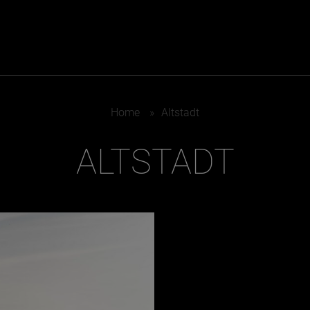
ER
KATEGORIEN
BE
Home
»
Altstadt
MO
ALTSTADT
Essen & Trinken
Kunst & Kultur
Outdoor & Sport
Brauchtum
Jänne
Gesundheit
Lifestyle
Febru
Nachhaltigkeit
Hotel & Reise
März
Sehenswürdig
Archiv
April
Mai
IGEN
Juni