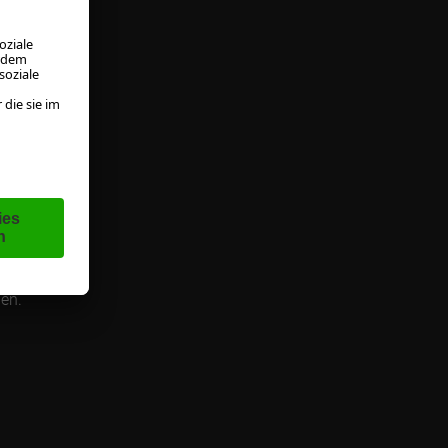
enden
ie
l mit
Abo
wir
en"
gen.