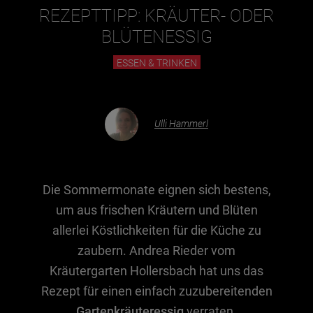
REZEPTTIPP: KRÄUTER- ODER
BLÜTENESSIG
Essen & Trinken
ESSEN & TRINKEN
Outdoor & Sport
Gesundheit
Nachhaltigkeit
Ulli Hammerl
Sehenswürdig
Kunst & Kultur
Brauchtum
Die Sommermonate eignen sich bestens,
Lifestyle
um aus frischen Kräutern und Blüten
allerlei Köstlichkeiten für die Küche zu
Hotel & Reise
zaubern. Andrea Rieder vom
Archiv
Kräutergarten Hollersbach hat uns das
Rezept für einen einfach zuzubereitenden
BEITRÄGE NACH MONAT
Gartenkräuteressig
verraten.