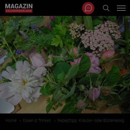
Magazin durchsuchen...
Zum Inhalt springen
BEITRÄGE IN MEINER NÄHE
BEITRÄGE IN MEINER NÄHE ANZEIGEN
Home
»
Essen & Trinken
»
Rezepttipp: Kräuter- oder Blütenessig
KATEGORIEN