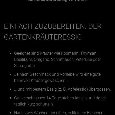
Jänner
Februar
EINFACH ZUZUBEREITEN: DER
März
GARTENKRÄUTERESSIG
April
Mai
Geeignet sind Kräuter wie Rosmarin, Thymian,
Juni
Basilikum, Oregano, Schnittlauch, Petersilie oder
Juli
Schafgarbe.
August
Je nach Geschmack und Vorliebe wird eine gute
handvoll Kräuter gewaschen…
September
… und mit bestem Essig (z. B. Apfelessig) übergossen.
Oktober
Gut verschlossen 14 Tage stehen lassen und dabei
November
täglich kurz schütteln.
Dezember
Nach zwei Wochen abseihen, in kleinere Flaschen