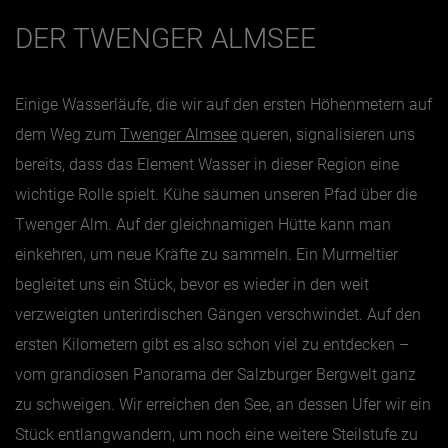
DER TWENGER ALMSEE
Jänner
Februar
Einige Wasserläufe, die wir auf den ersten Höhenmetern auf
März
dem Weg zum
Twenger Almsee
queren, signalisieren uns
April
bereits, dass das Element Wasser in dieser Region eine
Mai
wichtige Rolle spielt. Kühe säumen unseren Pfad über die
Juni
Twenger Alm. Auf der gleichnamigen Hütte kann man
einkehren, um neue Kräfte zu sammeln. Ein Murmeltier
Juli
begleitet uns ein Stück, bevor es wieder in den weit
August
verzweigten unterirdischen Gängen verschwindet. Auf den
September
ersten Kilometern gibt es also schon viel zu entdecken –
Oktober
vom grandiosen Panorama der Salzburger Bergwelt ganz
November
zu schweigen. Wir erreichen den See, an dessen Ufer wir ein
Dezember
Stück entlangwandern, um noch eine weitere Steilstufe zu