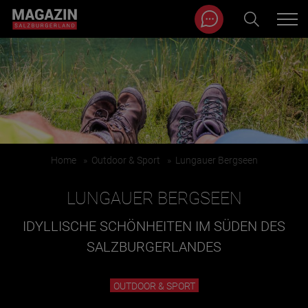
Magazin durchsuchen...
Zum Inhalt springen
BEITRÄGE IN MEINER NÄHE
Home
»
Outdoor & Sport
»
Lungauer Bergseen
LUNGAUER BERGSEEN
IDYLLISCHE SCHÖNHEITEN IM SÜDEN DES
SALZBURGERLANDES
BEITRÄGE IN MEINER NÄHE ANZEIGEN
OUTDOOR & SPORT
KATEGORIEN