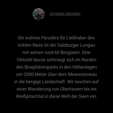
Christoph Werntgen
Essen & Trinken
Outdoor & Sport
Gesundheit
Ein wahres Paradies für Liebhaber des
Nachhaltigkeit
kühlen Nass ist der Salzburger Lungau
Sehenswürdig
mit seinen rund 60 Bergseen. Eine
Kunst & Kultur
Vielzahl davon schmiegt sich im Norden
Brauchtum
des Biosphärenparks in den Höhenlagen
um 2000 Meter über dem Meeresniveau
Lifestyle
in die bergige Landschaft. Wir tauchen auf
Hotel & Reise
einer Wanderung von Obertauern bis ins
Archiv
Weißpriachtal in diese Welt der Seen ein.
BEITRÄGE NACH MONAT