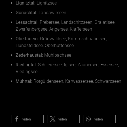
Lignitztal:
Lignitzsee
Göriachtal:
Landawirseen
Lessachtal:
Prebersee, Landschitzseen, Gralatisee,
Zwerfenbergsee, Angersee, Klafferseen
Obertauern:
Grünwaldsee, Krimmschnabelsee,
Hundsfeldsee, Oberhüttensee
Zederhaustal:
Mühlbachsee
Riedingtal:
Schlierersee, Iglsee, Zaunersee, Essersee,
Riedingsee
Muhrtal:
Rotgüldenseen, Karwassersee, Schwarzseen
teilen
teilen
teilen