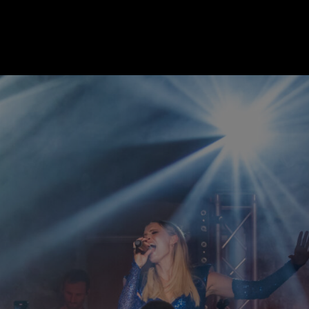
ER
KATEGORIEN
BE
MO
Essen & Trinken
Kunst & Kultur
Outdoor & Sport
Brauchtum
Jänne
Gesundheit
Lifestyle
Febru
Nachhaltigkeit
Hotel & Reise
März
Sehenswürdig
Archiv
April
Mai
IGEN
Juni