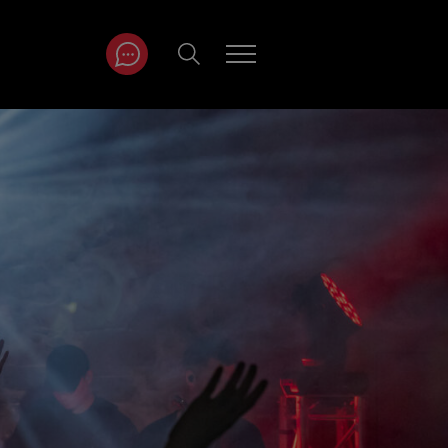
ITRÄGE NACH
NAT
r
Juli
ar
August
September
Oktober
November
Dezember