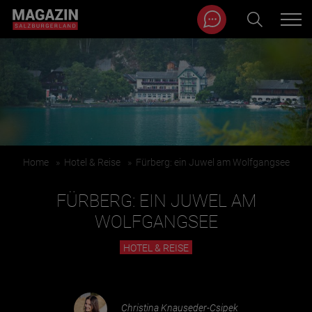
Magazin durchsuchen...
Zum Inhalt springen
BEITRÄGE IN MEINER NÄHE
Home
»
Hotel & Reise
»
Fürberg: ein Juwel am Wolfgangsee
FÜRBERG: EIN JUWEL AM
WOLFGANGSEE
HOTEL & REISE
BEITRÄGE IN MEINER NÄHE ANZEIGEN
KATEGORIEN
Christina Knauseder-Csipek