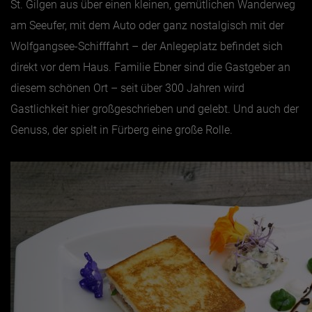
St. Gilgen aus über einen kleinen, gemütlichen Wanderweg
am Seeufer, mit dem Auto oder ganz nostalgisch mit der
Jänner
Wolfgangsee-Schifffahrt – der Anlegeplatz befindet sich
Februar
direkt vor dem Haus. Familie Ebner sind die Gastgeber an
März
diesem schönen Ort – seit über 300 Jahren wird
April
Gastlichkeit hier großgeschrieben und gelebt. Und auch der
Genuss, der spielt in Fürberg eine große Rolle.
Mai
Juni
Juli
August
September
Oktober
November
Dezember