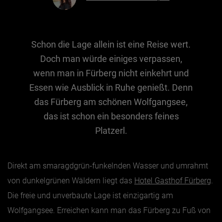
Essen & Trinken
Schon die Lage allein ist eine Reise wert.
Outdoor & Sport
Doch man würde einiges verpassen,
Gesundheit
wenn man in Fürberg nicht einkehrt und
Nachhaltigkeit
Essen wie Ausblick in Ruhe genießt. Denn
Sehenswürdig
das Fürberg am schönen Wolfgangsee,
Kunst & Kultur
das ist schon ein besonders feines
Platzerl.
Brauchtum
Lifestyle
Hotel & Reise
Direkt am smaragdgrün-funkelnden Wasser und umrahmt
von dunkelgrünen Wäldern liegt das
Hotel Gasthof Fürberg
.
Archiv
Die freie und unverbaute Lage ist einzigartig am
Wolfgangsee. Erreichen kann man das Fürberg zu Fuß von
BEITRÄGE NACH MONAT