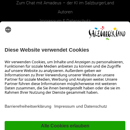
Zum Chat mit Amadeus – der KI im SalzburgerLand
Autoren
Impressum & Datenschutz
Erklärung zur Barrierefreiheit Magazin
SALZBURGERLAND
Infos zum Urlaub im SalzburgerLand
Veranstaltungen im SalzburgerLand
Aktuelle Urlaubsangebote
Newsroom
Presse
Broschüren Shop