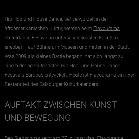
Jänner
Hip Hop und House Dance, tief verwurzelt in der
Februar
afroamerikanischen Kultur, werden beim
Flavourama
März
Streetdance Festival
in unterschiedlichsten Facetten
erlebbar – auf Bühnen, in Museen und mitten in der Stadt.
April
Was 2009 als kleines Battle begann, hat sich längst zu
Mai
einem der bedeutendsten Hip Hop- und House-Dance-
Juni
Festivals Europas entwickelt. Heute ist Flavourama ein fixer
Juli
Bestandteil des Salzburger Kulturkalenders.
August
September
AUFTAKT ZWISCHEN KUNST
Oktober
UND BEWEGUNG
November
Dezember
Den Startschuss setzt am 27. August das „Flavourama