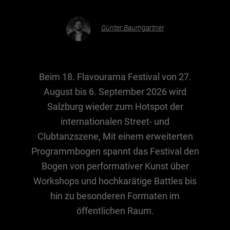
Günter Baumgartner
Essen & Trinken
Outdoor & Sport
Gesundheit
Beim 18. Flavourama Festival von 27.
Nachhaltigkeit
August bis 6. September 2026 wird
Sehenswürdig
Salzburg wieder zum Hotspot der
Kunst & Kultur
internationalen Street- und
Brauchtum
Clubtanzszene, Mit einem erweiterten
Programmbogen spannt das Festival den
Lifestyle
Bogen von performativer Kunst über
Hotel & Reise
Workshops und hochkarätige Battles bis
Archiv
hin zu besonderen Formaten im
öffentlichen Raum.
BEITRÄGE NACH MONAT