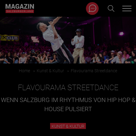
Magazin durchsuchen...
Zum Inhalt springen
BEITRÄGE IN MEINER NÄHE
Home
»
Kunst & Kultur
»
Flavourama Streetdance
FLAVOURAMA STREETDANCE
WENN SALZBURG IM RHYTHMUS VON HIP HOP &
HOUSE PULSIERT
BEITRÄGE IN MEINER NÄHE ANZEIGEN
KUNST & KULTUR
KATEGORIEN