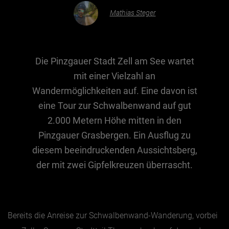
Mathias Steger
Essen & Trinken
Outdoor & Sport
Die Pinzgauer Stadt Zell am See wartet
Gesundheit
mit einer Vielzahl an
Nachhaltigkeit
Wandermöglichkeiten auf. Eine davon ist
Sehenswürdig
eine Tour zur Schwalbenwand auf gut
Kunst & Kultur
2.000 Metern Höhe mitten in den
Brauchtum
Pinzgauer Grasbergen. Ein Ausflug zu
diesem beeindruckenden Aussichtsberg,
Lifestyle
der mit zwei Gipfelkreuzen überrascht.
Hotel & Reise
Archiv
Bereits die Anreise zur Schwalbenwand-Wanderung, vorbei
BEITRÄGE NACH MONAT