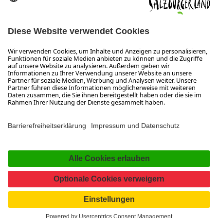
SALZBURGERLAND
Infos zum Urlaub im SalzburgerLand
Veranstaltungen im SalzburgerLand
Aktuelle Urlaubsangebote
Newsroom
Presse
Broschüren Shop