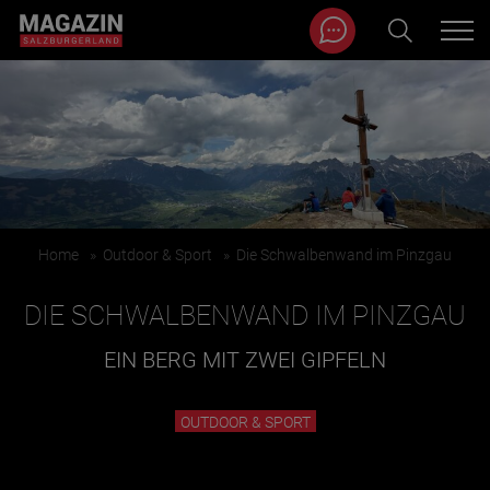
Magazin durchsuchen...
Zum Inhalt springen
BEITRÄGE IN MEINER NÄHE
Home
»
Outdoor & Sport
»
Die Schwalbenwand im Pinzgau
DIE SCHWALBENWAND IM PINZGAU
EIN BERG MIT ZWEI GIPFELN
BEITRÄGE IN MEINER NÄHE ANZEIGEN
OUTDOOR & SPORT
KATEGORIEN