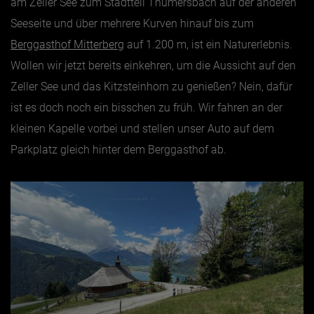
am Zeller See zum Stadtteil Thumersbach auf der anderen
Seeseite und über mehrere Kurven hinauf bis zum
Jänner
Berggasthof Mitterberg
auf 1.200 m, ist ein Naturerlebnis.
Februar
Wollen wir jetzt bereits einkehren, um die Aussicht auf den
März
Zeller See und das Kitzsteinhorn zu genießen? Nein, dafür
ist es doch noch ein bisschen zu früh. Wir fahren an der
April
kleinen Kapelle vorbei und stellen unser Auto auf dem
Mai
Parkplatz gleich hinter dem Berggasthof ab.
Juni
Juli
August
September
Oktober
November
Dezember