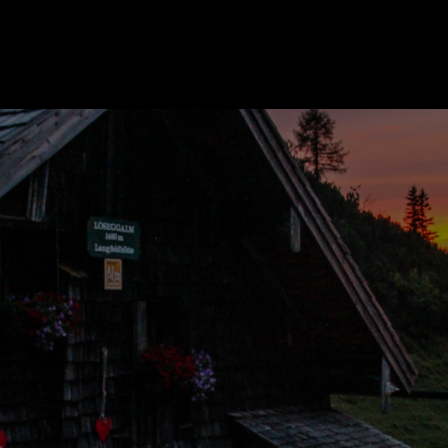
ER
KATEGORIEN
BE
MO
Essen & Trinken
Kunst & Kultur
Outdoor & Sport
Brauchtum
Jänne
Gesundheit
Lifestyle
Febru
Nachhaltigkeit
Hotel & Reise
März
Sehenswürdig
Archiv
April
Mai
IGEN
Juni