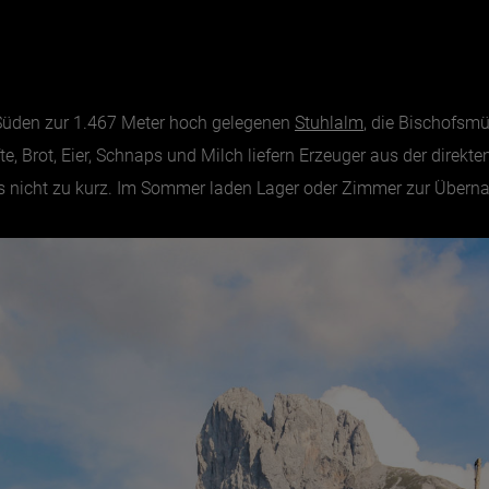
 Süden zur 1.467 Meter hoch gelegenen
Stuhlalm
, die Bischofsmü
e, Brot, Eier, Schnaps und Milch liefern Erzeuger aus der direk
 nicht zu kurz. Im Sommer laden Lager oder Zimmer zur Überna