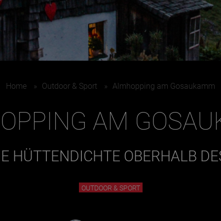
Home
»
Outdoor & Sport
»
Almhopping am Gosaukamm
OPPING AM GOSA
E HÜTTENDICHTE OBERHALB D
OUTDOOR & SPORT