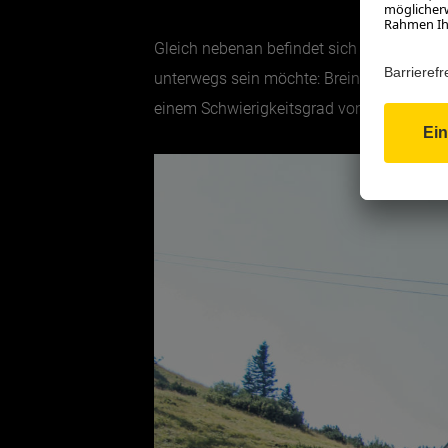
Gleich nebenan befindet sich die urige Br
unterwegs sein möchte: Breininghütte wi
einem Schwierigkeitsgrad von C/D als schwi