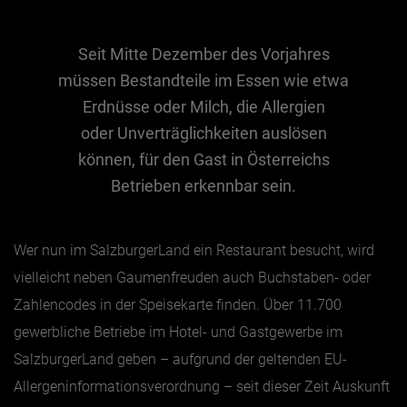
Seit Mitte Dezember des Vorjahres
Essen & Trinken
müssen Bestandteile im Essen wie etwa
Outdoor & Sport
Erdnüsse oder Milch, die Allergien
Gesundheit
oder Unverträglichkeiten auslösen
Nachhaltigkeit
können, für den Gast in Österreichs
Sehenswürdig
Betrieben erkennbar sein.
Kunst & Kultur
Brauchtum
Wer nun im SalzburgerLand ein Restaurant besucht, wird
Lifestyle
vielleicht neben Gaumenfreuden auch Buchstaben- oder
Hotel & Reise
Zahlencodes in der Speisekarte finden. Über 11.700
Archiv
gewerbliche Betriebe im Hotel- und Gastgewerbe im
SalzburgerLand geben – aufgrund der geltenden EU-
Allergeninformationsverordnung – seit dieser Zeit Auskunft
BEITRÄGE NACH MONAT