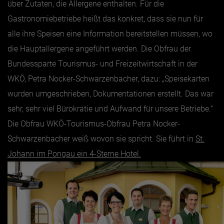
über Zutaten, die Allergene enthalten. Für die
Gastronomiebetriebe heißt das konkret, dass sie nun für
Jänner
alle ihre Speisen eine Information bereitstellen müssen, wo
Februar
die Hauptallergene angeführt werden. Die Obfrau der
März
Bundessparte Tourismus- und Freizeitwirtschaft in der
April
WKÖ, Petra Nocker-Schwarzenbacher, dazu: „Speisekarten
wurden umgeschrieben, Dokumentationen erstellt. Das war
Mai
sehr, sehr viel Bürokratie und Aufwand für unsere Betriebe.“
Juni
Die Obfrau WKÖ-Tourismus-Obfrau Petra Nocker-
Juli
Schwarzenbacher weiß wovon sie spricht. Sie führt in
St.
August
Johann im Pongau ein 4-Sterne Hotel.
September
Oktober
November
Dezember