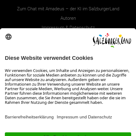
Zum Chat mit Amadeus – der KI im SalzburgerLand
Autoren
Impressum & Datenschutz
Erklärung zur Barrierefreiheit Magazin
SALZBURGERLAND
Infos zum Urlaub im SalzburgerLand
Veranstaltungen im SalzburgerLand
Aktuelle Urlaubsangebote
Newsroom
Presse
Broschüren Shop