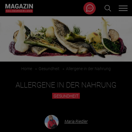
Magazin durchsuchen...
Zum Inhalt springen
BEITRÄGE IN MEINER NÄHE
Home
»
Gesundheit
»
Allergene in der Nahrung
ALLERGENE IN DER NAHRUNG
GESUNDHEIT
BEITRÄGE IN MEINER NÄHE ANZEIGEN
Maria Riedler
KATEGORIEN