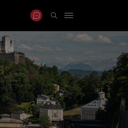
ITRÄGE NACH
NAT
r
Juli
ar
August
September
Oktober
November
Dezember