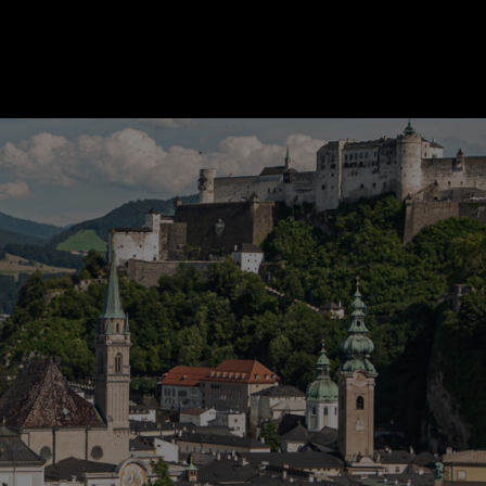
ER
KATEGORIEN
BE
MO
Essen & Trinken
Kunst & Kultur
Outdoor & Sport
Brauchtum
Jänne
Gesundheit
Lifestyle
Febru
Nachhaltigkeit
Hotel & Reise
März
Sehenswürdig
Archiv
April
Mai
IGEN
Juni