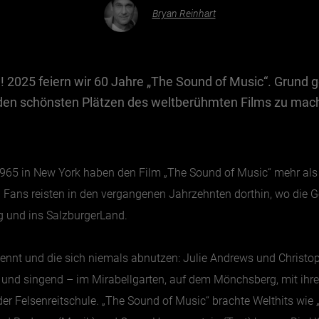
Bryan Reinhart
live! 2025 feiern wir 60 Jahre „The Sound of Music“. Grun
den schönsten Plätzen des weltberühmten Films zu mac
1965 in New York haben den Film „The Sound of Music“ mehr als
n Fans reisten in den vergangenen Jahrzehnten dorthin, wo die 
g und ins SalzburgerLand.
 kennt und die sich niemals abnutzen: Julie Andrews und Christo
und singend – im Mirabellgarten, auf dem Mönchsberg, mit ihrer 
er Felsenreitschule. „The Sound of Music“ brachte Welthits wie „