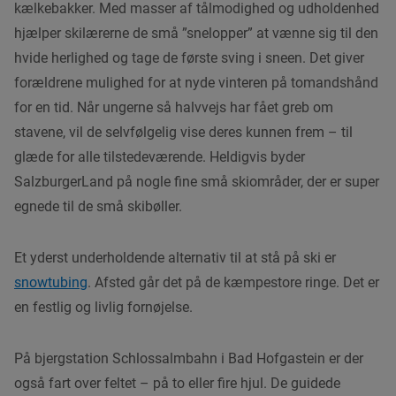
kælkebakker. Med masser af tålmodighed og udholdenhed
hjælper skilærerne de små ”snelopper” at vænne sig til den
hvide herlighed og tage de første sving i sneen. Det giver
forældrene mulighed for at nyde vinteren på tomandshånd
for en tid. Når ungerne så halvvejs har fået greb om
stavene, vil de selvfølgelig vise deres kunnen frem – til
glæde for alle tilstedeværende. Heldigvis byder
SalzburgerLand på nogle fine små skiområder, der er super
egnede til de små skibøller.
Et yderst underholdende alternativ til at stå på ski er
snowtubing
. Afsted går det på de kæmpestore ringe. Det er
en festlig og livlig fornøjelse.
På bjergstation Schlossalmbahn i Bad Hofgastein er der
også fart over feltet – på to eller fire hjul. De guidede