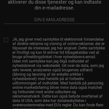
aktiverer du disse tjenester og kan indtaste
din e-mailadresse.
Din
e-
mailadresse
JA, jeg giver med samtykke til elektronisk forsendelse
af direkte reklame og visning af online-reklamer, der er
tilpasset de interesser, jeg har angivet. Dette samtykke
er frivilligt og kan til enhver tid tilbagekaldes ved at
bruge afmeldingslinket i hver nyhedsbrevs-email.
Uden mit samtykke kan jeg tilgå indholdet af
nyhedsbrevet via webstedet. Ud over de data, som jeg
selv leverer, analyseres også brugernes adfærd
(åbning og læsning af de enkelte artikler i
nyhedsbrevet) med henblik på at forbedre
udformningen af indholdet. Med henblik på personlig
online markedsføring bliver mine data også matchet
og forbundet med andre udbydere og
reklamenetværk. Dette kan også betyde overførsel af
data til USA, som ikke har databeskyttelse i
overensstemmelse med EU's regler. Du kan finde flere