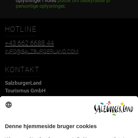
oplysninger i vores
politik om beskyttelse af
personlige oplysninger
.
HOTLINE
+43 662 6688 44
INFO@SALZBURGERLAND.COM
KONTAKT
SalzburgerLand
Tourismus GmbH
Wiener Bundesstraße 23
5300 Hallwang
+43 662 6688 44
info@salzburgerland.com