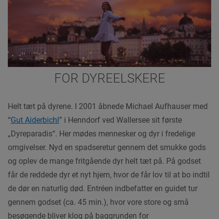
FOR DYREELSKERE
Helt tæt på dyrene. I 2001 åbnede Michael Aufhauser med
“
Gut Aiderbichl
” i Henndorf ved Wallersee sit første
„Dyreparadis“. Her mødes mennesker og dyr i fredelige
omgivelser. Nyd en spadseretur gennem det smukke gods
og oplev de mange fritgående dyr helt tæt på. På godset
får de reddede dyr et nyt hjem, hvor de får lov til at bo indtil
de dør en naturlig død. Entréen indbefatter en guidet tur
gennem godset (ca. 45 min.), hvor vore store og små
besøgende bliver klog på baggrunden for