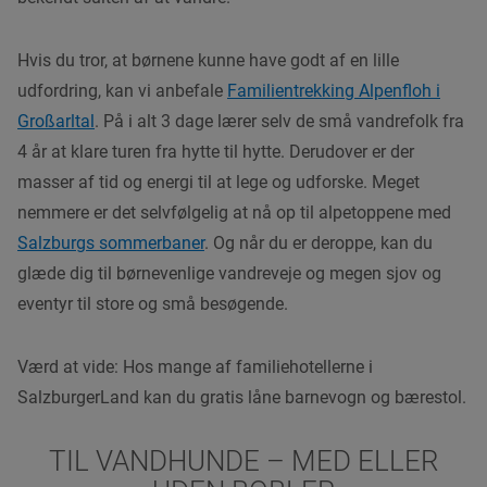
Hvis du tror, at børnene kunne have godt af en lille
udfordring, kan vi anbefale
Familientrekking Alpenfl
oh i
Gr
oßarltal
. På i alt 3 dage lærer selv de små vandrefolk fra
4 år at klare turen fra hytte
til hytte. De
rudover er der
masse
r af tid
og energi til at
lege
og udforske. Meget
nemmere er det selvf
ølgelig at nå
op til alpetoppene med
Salzburgs sommerbaner
. Og når
du er deropp
e, kan du
glæde
dig til børnevenlige vandreveje og megen sjov og
eventyr
til store og små besøgende.
Værd at vide: Hos mange af familiehotellerne i
SalzburgerLand
kan du gratis låne
barnevogn
og bærestol.
TIL VANDHUNDE – MED ELLER