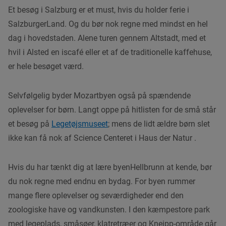
Et besøg i Salzburg er et must, hvis du holder ferie i
SalzburgerLand. Og du bør nok regne med mindst en hel
dag i hovedstaden. Alene turen gennem Altstadt, med et
hvil i Alsted en iscafé eller et af de traditionelle kaffehuse,
er hele besøget værd.
Selvfølgelig byder Mozartbyen også på spændende
oplevelser for børn. Langt oppe på hitlisten for de små står
et besøg på
Legetøjsmuseet
; mens de lidt ældre børn slet
ikke kan få nok af Science Centeret i Haus der Natur .
Hvis du har tænkt dig at lære byenHellbrunn at kende, bør
du nok regne med endnu en bydag. For byen rummer
mange flere oplevelser og seværdigheder end den
zoologiske have og vandkunsten. I den kæmpestore park
med legeplads, småsøer, klatretræer og Kneipp-område går