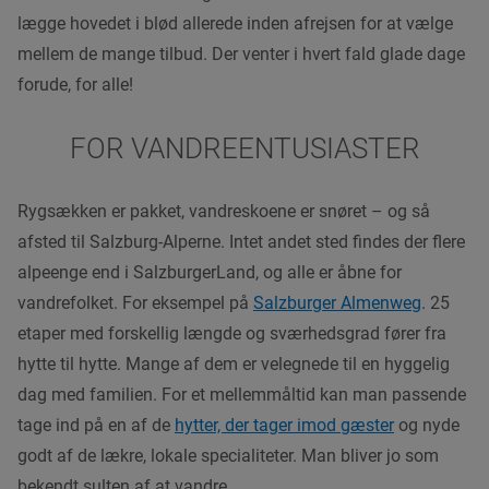
lægge hovedet i blød allerede inden afrejsen for at vælge
mellem de mange tilbud. Der venter i hvert fald glade dage
forude, for alle!
FOR VANDREENTUSIASTER
Rygsækken er pakket, vandreskoene er snøret – og så
afsted til Salzburg-Alperne.
Intet
andet sted findes der flere
alpeenge end i
SalzburgerLand
, og alle er åbne for
vandrefolket. For eksempel på
Salzburger Almenweg
. 25
etaper med forskellig længde og sværhedsgrad fører fra
hytte til hytte. Mange af dem er velegnede til en hyggelig
dag med familien. For et mellemmåltid kan man passende
tage ind på en af de
hytter, der tager imod gæster
og nyde
godt af
de
lækre, lokale specialiteter. Man bliver jo som
bekendt sulten af at vandre.