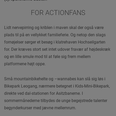
FOR ACTIONFANS
Lidt nervepirring og kriblen i maven skal der også være
plads til på en vellykket familieferie. Og netop den slags
fornøjelser sørger et besøg i klatrehaven Hochseilgarten
for. Der kræves stort set
intet
udover fravær af højdeskræk
og en lille smule mod til at føle sig frem mellem
platformene højt oppe.
Små mountainbikehelte og –
wanna
bes kan slå sig løs i
Bikepark Leogang, nærmere betegnet i Kids-Mini-Bikepark,
direkte ved
dal
-stationen for Asitzbanerne. I
sommermånederne tilbydes de
unge
begejstrede talenter
begynderkurser med jævne mellemrum.