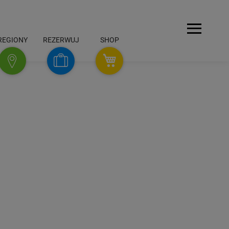
Menu
REGIONY
REZERWUJ
SHOP
SHOP
Rezerwuj
Regiony