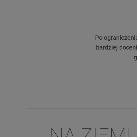
Po ograniczeni
bardziej docen
g
NA ZIEMI