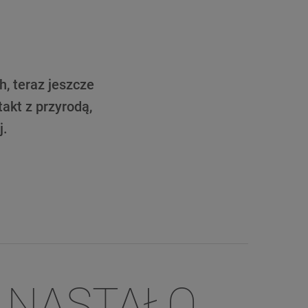
, teraz jeszcze
akt z przyrodą,
j.
J NASTAŁO