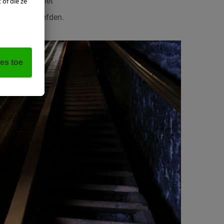
nen vind je het
en destijds leefden.