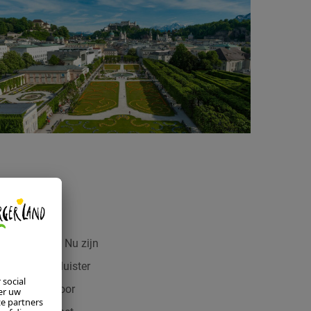
ote rijkdom. Nu zijn
zoutmeer en luister
t hele jaar door