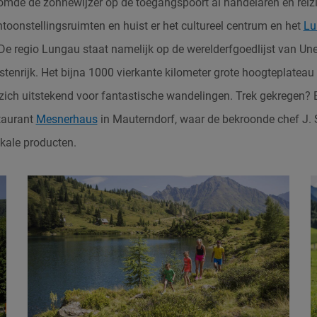
omde de zonnewijzer op de toegangspoort al handelaren en reiz
entoonstellingsruimten en huist er het cultureel centrum en het
Lu
regio Lungau staat namelijk op de werelderfgoedlijst van Unes
stenrijk. Het bijna 1000 vierkante kilometer grote hoogteplateau
t zich uitstekend voor fantastische wandelingen. Trek gekregen? 
taurant
Mesnerhaus
in Mauterndorf, waar de bekroonde chef J. S
kale producten.