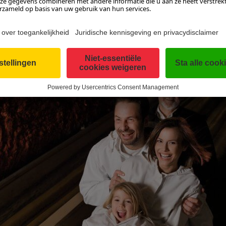
 En je kunt er echte dagtocht van maken want vlak bij de zoutmij
Hier ga je 2500 jaar terug in de tijd en ervaar je zelf hoe de Kelt