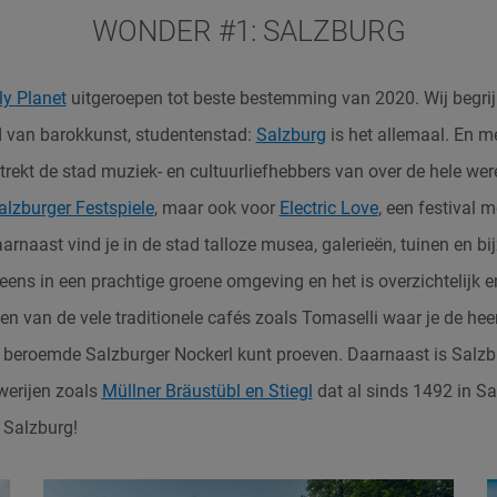
WONDER #1: SALZBURG
ly Planet
uitgeroepen tot beste bestemming van 2020. Wij begri
d van barokkunst, studentenstad:
Salzburg
is het allemaal. En m
trekt de stad muziek- en cultuurliefhebbers van over de hele we
alzburger Festspiele
, maar ook voor
Electric Love
, een festival 
aarnaast vind je in de stad talloze musea, galerieën, tuinen en b
eens in een prachtige groene omgeving en het is overzichtelijk en
en van de vele traditionele cafés zoals Tomaselli waar je de heerl
 beroemde Salzburger Nockerl kunt proeven. Daarnaast is Salzb
werijen zoals
Müllner Bräustübl en Stiegl
dat al sinds 1492 in S
 Salzburg!