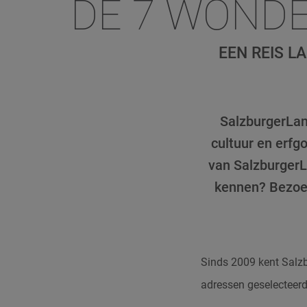
DE 7 WOND
EEN REIS L
SalzburgerLan
cultuur en erfg
van SalzburgerL
kennen? Bezoek
Sinds 2009 kent Salzb
adressen geselecteerd.