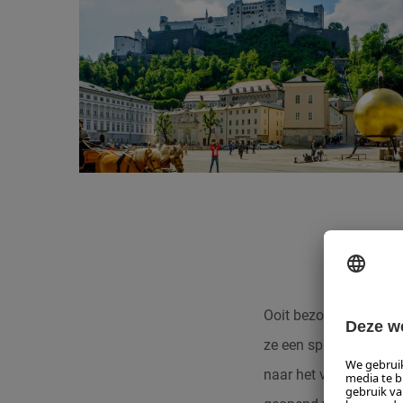
Ooit bezorgden de zou
ze een sprookjesachtig
naar het verhaal over