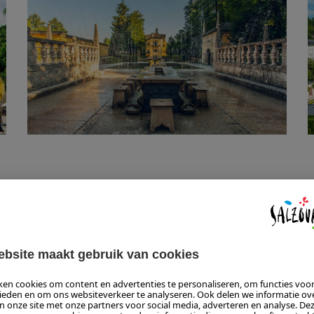
WONDER #2: ZOUTMIJNEN
tmijnen van Bad Dürrnberg de aardbisschoppen van Salzburg gr
 uitje voor het hele gezin. Vaar met een boot over het mystieke 
 de zoutman. De 2500 jaar oude
zoutmijnen
in
Tennengau
zijn he