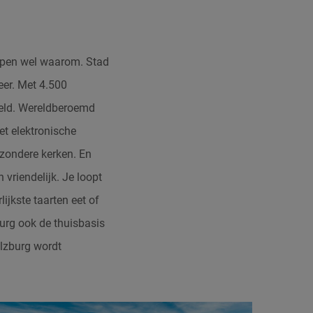
jpen wel waarom. Stad
eer. Met 4.500
reld. Wereldberoemd
met elektronische
ijzondere kerken. En
 vriendelijk. Je loopt
ijkste taarten eet of
urg ook de thuisbasis
alzburg wordt