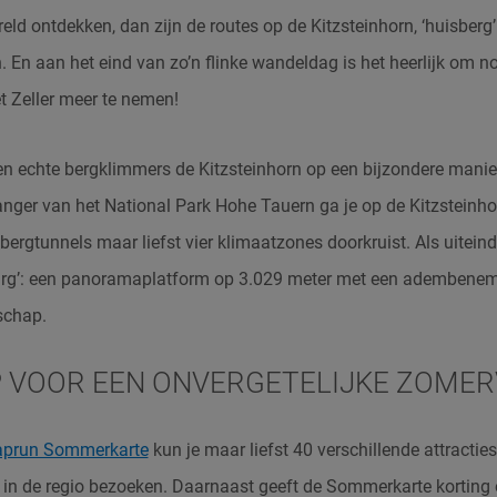
reld ontdekken, dan zijn de routes op de Kitzsteinhorn, ‘huisber
. En aan het eind van zo’n flinke wandeldag is het heerlijk om n
t Zeller meer te nemen!
en echte bergklimmers de Kitzsteinhorn op een bijzondere mani
anger van het National Park Hohe Tauern ga je op de Kitzsteinhor
bergtunnels maar liefst vier klimaatzones doorkruist. Als uiteinde
urg’: een panoramaplatform op 3.029 meter met een adembeneme
schap.
P VOOR EEN ONVERGETELIJKE ZOMER
aprun Sommerkarte
kun je maar liefst 40 verschillende attractie
n de regio bezoeken. Daarnaast geeft de Sommerkarte korting 