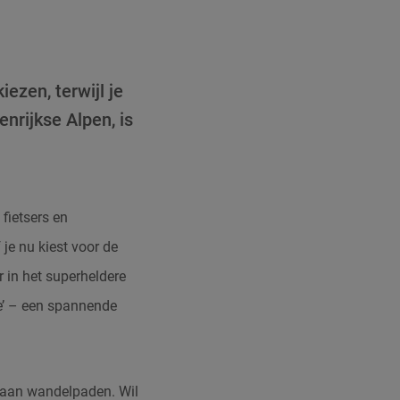
zen, terwijl je
nrijkse Alpen, is
fietsers en
je nu kiest voor de
r in het superheldere
e’ – een spannende
r aan wandelpaden. Wil