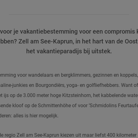
voor je vakantiebestemming voor een compromis kie
ebben? Zell am See-Kaprun, in het hart van de Ooste
het vakantieparadijs bij uitstek.
temming voor wandelaars en bergklimmers, gezinnen en koppels, 
line-junkies en Bourgondiërs, yoga- en golfliefhebbers. Want of 
t ijs op de 3.000 meter hoge
Kitzsteinhorn
, het kabbelende wate
ssende kloof op de
Schmittenhöhe
of voor ’Schmidolins Feurtauf
eren: alles is hier mogelijk.
 de regio Zell am See-Kaprun kiezen uit maar liefst 400 kilomete