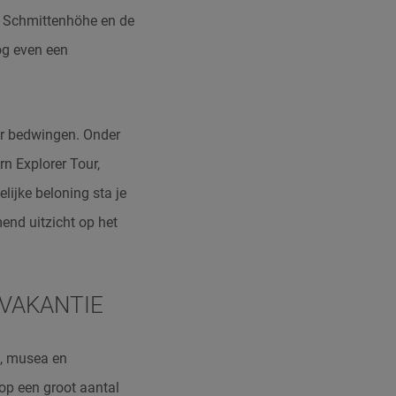
g’ Schmittenhöhe en de
og even een
er bedwingen. Onder
n Explorer Tour,
lijke beloning sta je
nd uitzicht op het
VAKANTIE
s, musea en
op een groot aantal