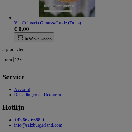
Via Culinaria Genuss-Guide (Duits)
€ 0,00
In Winkelwagen
3
producten
Toon
Service
Account
Bestellingen en Retouren
Hotlijn
+43 662 6688 0
info@salzburgerland.com