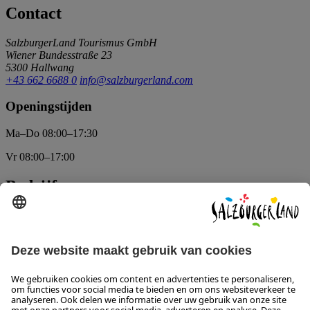
Contact
SalzburgerLand Tourismus GmbH
Wiener Bundesstraße 23
5300 Hallwang
+43 662 6688 0
info@salzburgerland.com
Openingstijden
Ma–Do 08:00–17:30
Vr 08:00–17:00
Bedrijf
Colofon en disclaimer
Contact
Verklaring over toegankelijkheid
Press