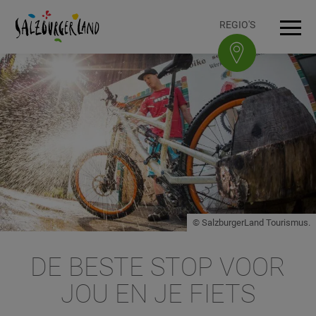
Accesskey
Accesskey
Accesskey
Accesskey
Zum Inhalt
Zur Navigation
Zum Seitenanfang
Zum Fuß-Bereich
[0]
[1]
[3]
[2]
REGIO'S
Men
© SalzburgerLand Tourismus.
DE BESTE STOP VOOR
JOU EN JE FIETS