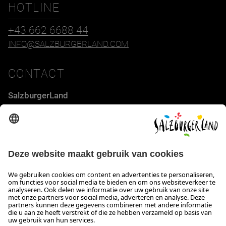
HOTLINE
+43 662 6688 44
INFO@SALZBURGERLAND.COM
CONTACT
SalzburgerLand
Tourismus GmbH
Wiener Bundesstraße 23
5300 Hallwang
+43 662 6688 44
info@salzburgerland.com
OPENINGSTIJDEN