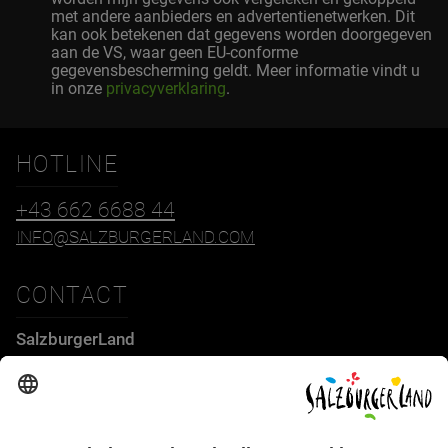
met andere aanbieders en advertentienetwerken. Dit
kan ook betekenen dat gegevens worden doorgegeven
aan de VS, waar geen EU-conforme
gegevensbescherming geldt. Meer informatie vindt u
in onze
privacyverklaring
.
HOTLINE
+43 662 6688 44
INFO@SALZBURGERLAND.COM
CONTACT
SalzburgerLand
Tourismus GmbH
Wiener Bundesstraße 23
5300 Hallwang