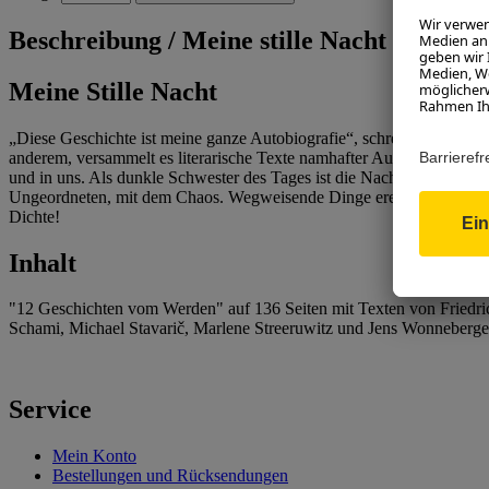
Beschreibung /
Meine stille Nacht
Meine Stille Nacht
„Diese Geschichte ist meine ganze Autobiografie“, schreibt Friedric
anderem, versammelt es literarische Texte namhafter Autor*innen, di
und in uns. Als dunkle Schwester des Tages ist die Nacht ebenso geh
Ungeordneten, mit dem Chaos. Wegweisende Dinge ereignen sich in „Mei
Dichte!
Inhalt
"12 Geschichten vom Werden" auf 136 Seiten mit Texten von Friedrich
Schami, Michael Stavarič, Marlene Streeruwitz und Jens Wonneberge
Service
Mein Konto
Bestellungen und Rücksendungen