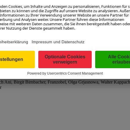
h Ani, und er hat damit getroffen, was der Stimulus dieses Buches ist:
e einen Grenz- und Wendepunkt oder eine zentrale Erfahrung ihres Leb
eimnisvoll wie unheimlich, faszinierend allemal. Sie lädt zu Ruhe und
ne stille Nacht“: die Initiation zur Schriftstellerei, eine Mannwerdu
 Ani, Birgit Birnbacher, Franzobel, Olga Grjasnowa, Walter Kappacher
r