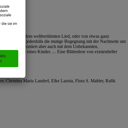
 Angestoßen von dem weltberühmten Lied, oder von etwas ganz
ens markieren, jedenfalls die mutige Begegnung mit der Nachtseite um
 Erholung, konfrontiert aber auch mit dem Unbekannten,
ng, die Geburt eines Kindes … Eine Blütenlese von existentieller
, Christina Maria Landerl, Elke Laznia, Flora S. Mahler, Rafik