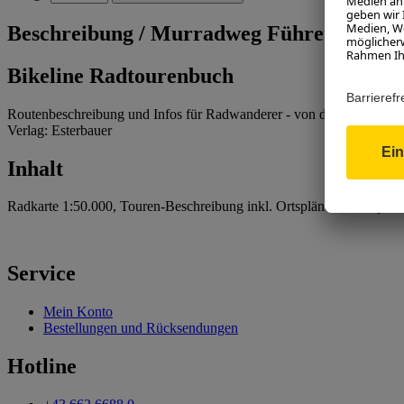
Beschreibung /
Murradweg Führer
Bikeline Radtourenbuch
Routenbeschreibung und Infos für Radwanderer - von der Quelle bi
Verlag: Esterbauer
Inhalt
Radkarte 1:50.000, Touren-Beschreibung inkl. Ortspläne, Höhenprofi
Service
Mein Konto
Bestellungen und Rücksendungen
Hotline