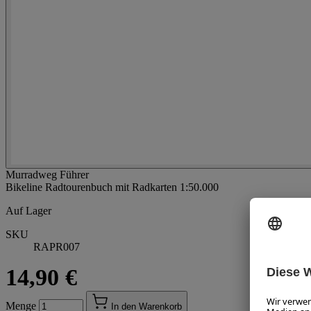
Murradweg Führer
Bikeline Radtourenbuch mit Radkarten 1:50.000
Auf Lager
SKU
RAPR007
14,90 €
Menge
In den Warenkorb