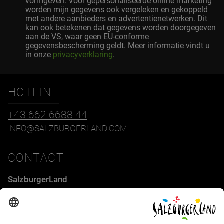
vormgeven. Voor gepersonaliseerde online marketing
worden mijn gegevens ook vergeleken en gekoppeld
met andere aanbieders en advertentienetwerken. Dit
kan ook betekenen dat gegevens worden doorgegeven
aan de VS, waar geen EU-conforme
gegevensbescherming geldt. Meer informatie vindt u
in onze
privacyverklaring
.
HOTLINE
+43 662 6688 44
INFO@SALZBURGERLAND.COM
CONTACT
SalzburgerLand
Tourismus GmbH
Wiener Bundesstraße 23